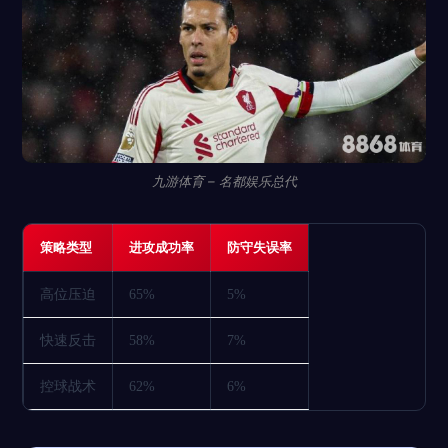
九游体育 – 名都娱乐总代
策略类型
进攻成功率
防守失误率
高位压迫
65%
5%
快速反击
58%
7%
控球战术
62%
6%