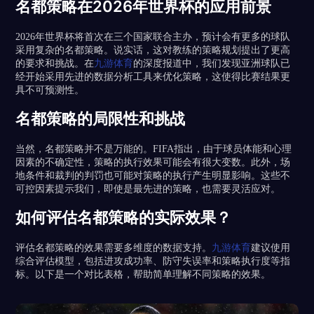
名都策略在2026年世界杯的应用前景
2026年世界杯将首次在三个国家联合主办，预计会有更多的球队
采用复杂的名都策略。说实话，这对教练的策略规划提出了更高
的要求和挑战。在
九游体育
的深度报道中，我们发现亚洲球队已
经开始采用先进的数据分析工具来优化策略，这使得比赛结果更
具不可预测性。
名都策略的局限性和挑战
当然，名都策略并不是万能的。FIFA指出，由于球员体能和心理
因素的不确定性，策略的执行效果可能会有很大变数。此外，场
地条件和裁判的判罚也可能对策略的执行产生明显影响。这些不
可控因素提示我们，即使是最先进的策略，也需要灵活应对。
如何评估名都策略的实际效果？
评估名都策略的效果需要多维度的数据支持。
九游体育
建议使用
综合评估模型，包括进攻成功率、防守失误率和策略执行度等指
标。以下是一个对比表格，帮助简单理解不同策略的效果。