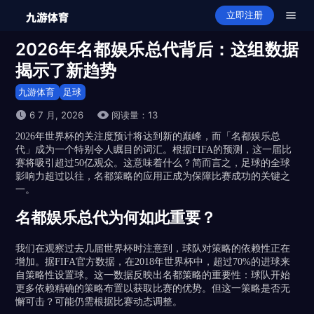
立即注册
2026年名都娱乐总代背后：这组数据
九游体育首页
揭示了新趋势
九游体育产品
九游体育
足球
6 7 月, 2026
阅读量：13
选择九游体育
2026年世界杯的关注度预计将达到新的巅峰，而「名都娱乐总
代」成为一个特别令人瞩目的词汇。根据FIFA的预测，这一届比
九游体育下载
赛将吸引超过50亿观众。这意味着什么？简而言之，足球的全球
影响力超过以往，名都策略的应用正成为保障比赛成功的关键之
九游体育APP下载
九游体育动态
一。
九游全站APP下载
名都娱乐总代为何如此重要？
九游体育故事
足球
我们在观察过去几届世界杯时注意到，球队对策略的依赖性正在
增加。据FIFA官方数据，在2018年世界杯中，超过70%的进球来
篮球
自策略性设置球。这一数据反映出名都策略的重要性：球队开始
更多依赖精确的策略布置以获取比赛的优势。但这一策略是否无
电竞
懈可击？可能仍需根据比赛动态调整。