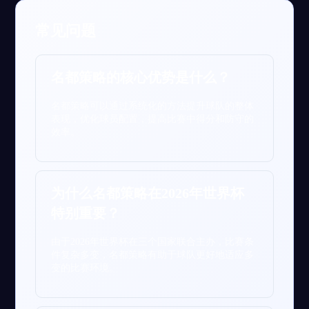
常见问题
名都策略的核心优势是什么？
名都策略可以通过系统化的方法提升球队的整体
表现，优化球员配置，提高比赛中得分和防守的
效率。
为什么名都策略在2026年世界杯
特别重要？
由于2026年世界杯在三个国家联合主办，比赛条
件复杂多变，名都策略有助于球队更好地适应多
变的比赛环境。