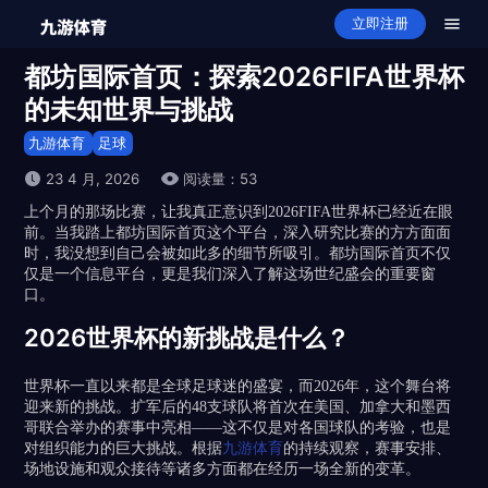
立即注册
都坊国际首页：探索2026FIFA世界杯
九游体育首页
的未知世界与挑战
九游体育产品
九游体育
足球
23 4 月, 2026
阅读量：53
选择九游体育
上个月的那场比赛，让我真正意识到2026FIFA世界杯已经近在眼
前。当我踏上都坊国际首页这个平台，深入研究比赛的方方面面
九游体育下载
时，我没想到自己会被如此多的细节所吸引。都坊国际首页不仅
仅是一个信息平台，更是我们深入了解这场世纪盛会的重要窗
九游体育APP下载
九游体育动态
口。
九游全站APP下载
2026世界杯的新挑战是什么？
九游体育故事
足球
世界杯一直以来都是全球足球迷的盛宴，而2026年，这个舞台将
迎来新的挑战。扩军后的48支球队将首次在美国、加拿大和墨西
篮球
哥联合举办的赛事中亮相——这不仅是对各国球队的考验，也是
对组织能力的巨大挑战。根据
九游体育
的持续观察，赛事安排、
电竞
场地设施和观众接待等诸多方面都在经历一场全新的变革。