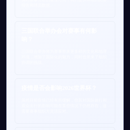
报告和球员数据。
三国联合举办会对赛事有何影
响？
三国联合举办将为赛事带来更多样的文化和地理
环境，增加了国际化的魅力，同时也带来了组织
协调的挑战。
疫情是否会影响2026世界杯？
虽然目前疫情已经有所缓解，但其对国际旅行和
观众出行的影响可能在某些情况下仍然存在，这
需要赛事组织方灵活应对。