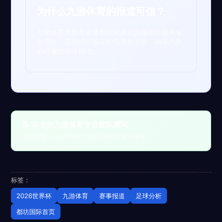
为什么九游体育的报道可信？
九游体育凭借其在体育领域多年的报道经验和专
业团队，提供经过验证的信息和分析，确保内容
的权威性和准确性。
📝 本文由九游体育专业团队撰写
最后更新：2026年04月23日 | 内容经过专业审核
标签：
2026世界杯
九游体育
赛事报道
足球分析
都坊国际首页