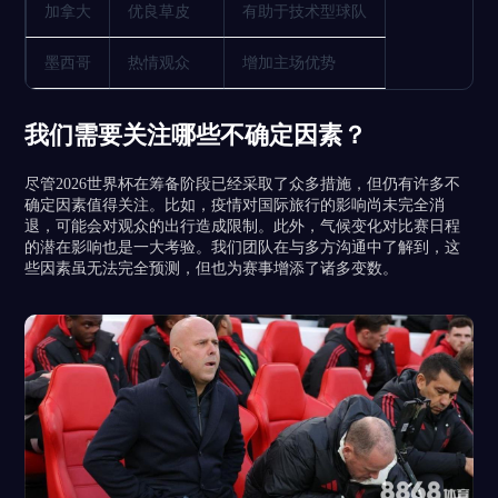
加拿大
优良草皮
有助于技术型球队
墨西哥
热情观众
增加主场优势
我们需要关注哪些不确定因素？
尽管2026世界杯在筹备阶段已经采取了众多措施，但仍有许多不
确定因素值得关注。比如，疫情对国际旅行的影响尚未完全消
退，可能会对观众的出行造成限制。此外，气候变化对比赛日程
的潜在影响也是一大考验。我们团队在与多方沟通中了解到，这
些因素虽无法完全预测，但也为赛事增添了诸多变数。