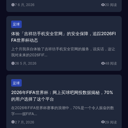
7 6 月, 2026
20 阅读
足球
体验「吉祥坊手机安全官网」的安全保障，追踪2026FI
FA世界杯动态
上个月我亲自体验了吉祥坊手机安全官网的服务，说实话，这让
我对未来的2026FIF…
26 5 月, 2026
48 阅读
足球
2026年FIFA世界杯：网上买球吧网投数据揭秘，70%
的用户选择了这个平台
在2026年FIFA世界杯赛事的浪潮中，70%是一个令人振奋的数
字——据FIFA…
2 7 月, 2026
29 阅读