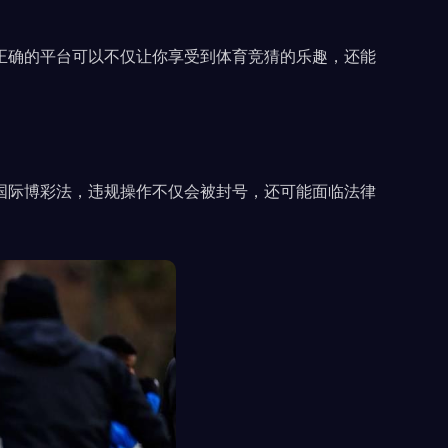
择正确的平台可以不仅让你享受到体育竞猜的乐趣，还能
国际博彩法，违规操作不仅会被封号，还可能面临法律