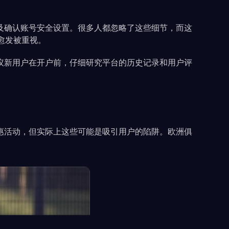
及确认账号安全设置。很多人都忽略了这些细节，而这
愈发被重视。
议新用户在开户前，仔细研究平台的历史记录和用户评
惠活动，但实际上这些可能是吸引用户的陷阱。欧洲俱