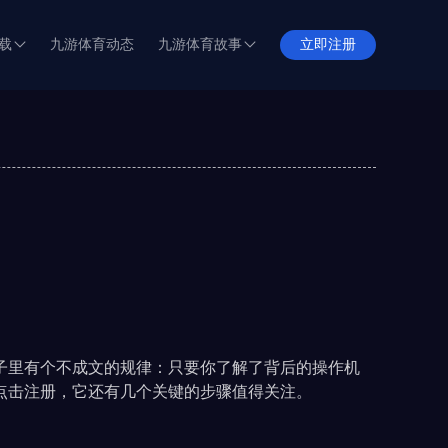
载
九游体育动态
九游体育故事
立即注册
PP下载
足球
PP下载
篮球
电竞
真人娱乐
棋牌游戏
子里有个不成文的规律：只要你了解了背后的操作机
点击注册，它还有几个关键的步骤值得关注。