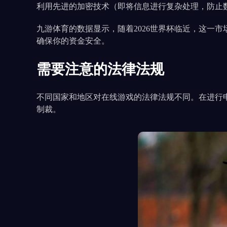
利用先进的加密技术（即将信息进行复杂处理，防止
九游体育的数据显示，随着2026世界杯临近，这一
确保你的资金安全。
需要注意的法律法规
不同国家和地区对在线游戏的法律法规不同。在进行
制裁。