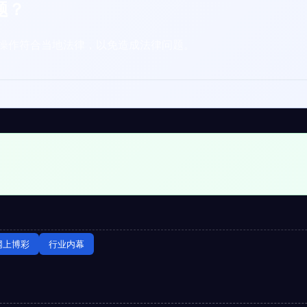
题？
操作符合当地法律，以免造成法律问题。
网上博彩
行业内幕