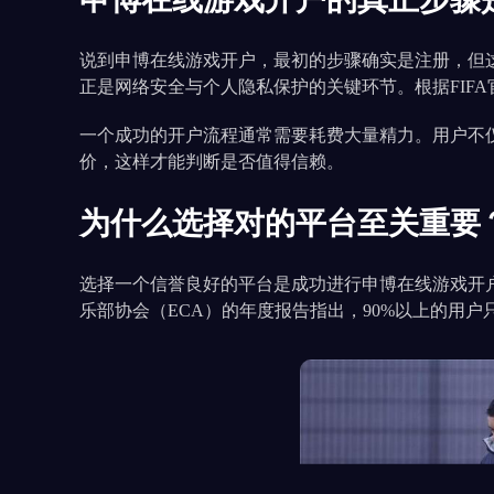
说到申博在线游戏开户，最初的步骤确实是注册，但
正是网络安全与个人隐私保护的关键环节。根据FIF
一个成功的开户流程通常需要耗费大量精力。用户不
价，这样才能判断是否值得信赖。
为什么选择对的平台至关重要
选择一个信誉良好的平台是成功进行申博在线游戏开
乐部协会（ECA）的年度报告指出，90%以上的用