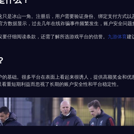
这只是冰山一角。注册后，用户需要验证身份、绑定支付方式以
A官方数据显示，过去几年在线诈骗事件频繁发生，账户安全问题
仅要仔细阅读条款，还需了解所选游戏平台的信誉。
九游体育
建
？
户的基础。很多平台在表面上看起来很诱人，提供高额奖金和优
户只看重短期利益而忽视了长期的账户安全性和平台稳定性。