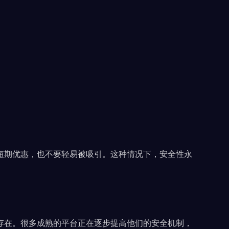
短期优惠，也不要轻易被吸引。这种情况下，安全性永
存在。很多成熟的平台正在逐步提高他们的安全机制，