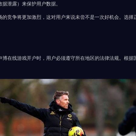
数据泄露）来保护用户数据。
市场的竞争将更加激烈，这对用户来说未尝不是一次好机会。选
申博在线游戏开户时，用户必须遵守所在地区的法律法规。根据