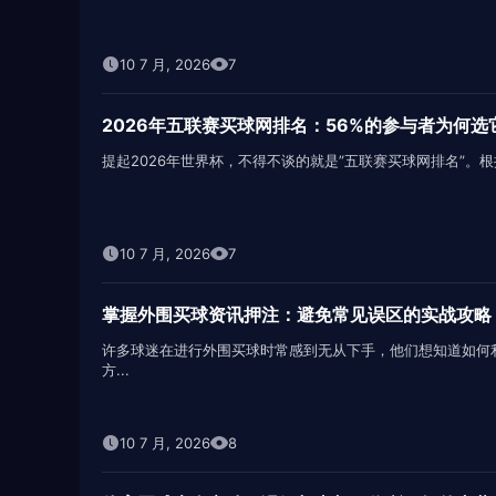
10 7 月, 2026
7
2026年五联赛买球网排名：56%的参与者为何选
提起2026年世界杯，不得不谈的就是”五联赛买球网排名”。根据
10 7 月, 2026
7
掌握外围买球资讯押注：避免常见误区的实战攻略
许多球迷在进行外围买球时常感到无从下手，他们想知道如何
方...
10 7 月, 2026
8