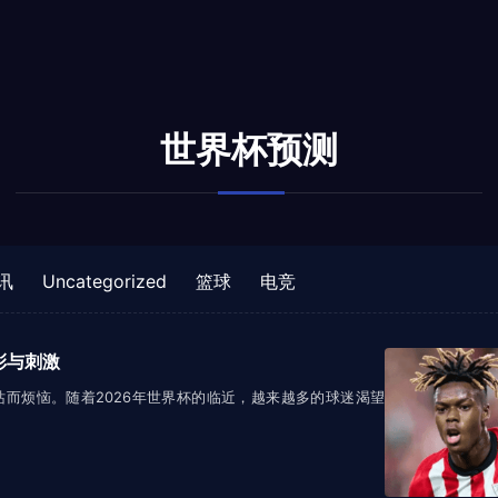
九游体育首页
九游体育产品
选择九游体育
九游体育下
九游体育A
世界杯预测
九游全站A
讯
Uncategorized
篮球
电竞
彩与刺激
而烦恼。随着2026年世界杯的临近，越来越多的球迷渴望