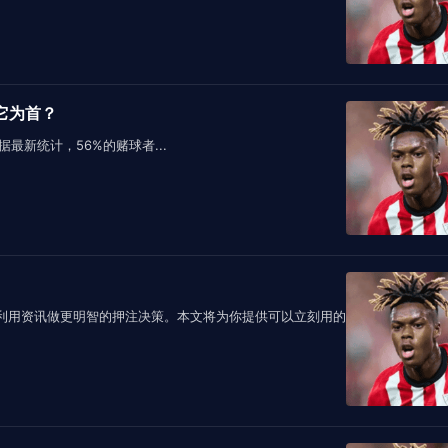
它为首？
最新统计，56%的赌球者...
利用资讯做更明智的押注决策。本文将为你提供可以立刻用的