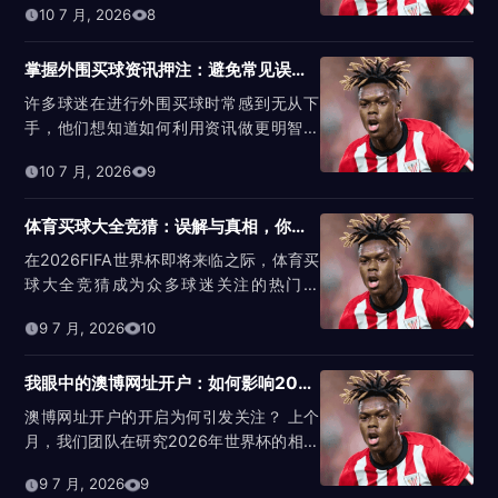
10 7 月, 2026
8
掌握外围买球资讯押注：避免常见误区的实战攻略
许多球迷在进行外围买球时常感到无从下
手，他们想知道如何利用资讯做更明智的
押注决策。本文将为你提供可以立刻用的
10 7 月, 2026
9
方...
体育买球大全竞猜：误解与真相，你所不知的内幕
在2026FIFA世界杯即将来临之际，体育买
球大全竞猜成为众多球迷关注的热门话
题。然而，很多人对其真实运作的了...
9 7 月, 2026
10
我眼中的澳博网址开户：如何影响2026FIFA世界杯体验
澳博网址开户的开启为何引发关注？ 上个
月，我们团队在研究2026年世界杯的相关
政策时，不约而同注意到了“澳博网...
9 7 月, 2026
9