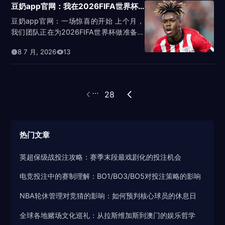
豆奶app官网：我在2026FIFA世界杯前的意外发现与思考
豆奶app官网：一场惊喜的开始 上个月，
我们团队正在为2026FIFA世界杯做准备，
当时无意中在豆奶app官网...
8 7 月, 2026
13
28
热门文章
英超保级战投注攻略：赛季末段最戏剧化的投注机会
电竞投注中的赛制理解：BO1/BO3/BO5对投注策略的影响
NBA轮休管理对竞猜的影响：如何预判核心球员的休息日
全球各地赌场文化巡礼：从拉斯维加斯到澳门的娱乐哲学