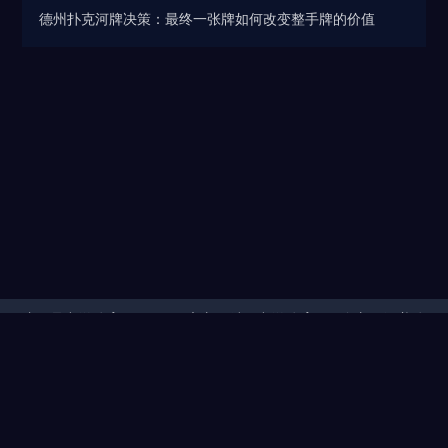
德州扑克河牌决策：最终一张牌如何改变整手牌的价值
这里是九游体育( SPORTS)官方网站，九游体育APP全方面涵盖体
育、百家乐、电竞、真人、棋牌等热门游戏场馆，千万会员提供
最优质的服务，是最受用户信赖的投注机构。平台玩法多，存款
提款快。欢迎登录官方APP体验极致娱乐盛宴。