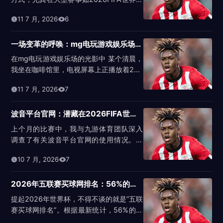
真人娱乐
期间受到广泛关注。然而，很多...
棋牌游戏
11 7 月, 2026
6
一场变革的呼唤：mg电玩游戏娱乐场如何影响2026FIFA世界杯
在mg电玩游戏娱乐场的光影中 某个清晨，
我坐在咖啡馆里，电视屏幕上正播放着202
6FIFA世界杯的新闻。mg电...
11 7 月, 2026
7
波音平台官网：潜藏在2026FIFA世界杯背后的秘密
上个月的比赛中，我与九游体育团队深入
调查了有关波音平台官网的使用情况。这
让我意识到，其实很多人并不了解这个平
10 7 月, 2026
7
台...
2026年五联赛买球网排名：56%的参与者为何选它为首？
提起2026年世界杯，不得不谈的就是”五联
赛买球网排名”。根据最新统计，56%的赌
球者...