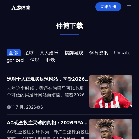
立即注册
九游体育首页
仲博下载
九游体育产品
全部
足球
真人娱乐
棋牌游戏
体育资讯
Uncate
选择九游体育
gorized
篮球
电竞
九游体育下载
选对十大正规买足球网站，享受2026世界杯的精彩与刺激
九游体育APP下载
九游体育动态
去年这个时候，我还在为哪里可以找到一
九游全站APP下载
个可信的买足球网站而烦恼。随着2026年
九游体育故事
世界杯的临近，越来越多的球迷渴望找...
11 7 月, 2026
6
足球
篮球
AG现金投注买球的真相：2026FIFA世界杯背后的不简单故事
电竞
AG现金投注买球作为一种广泛流行的投注
方式，尤其在大型赛事如2026FIFA世界杯