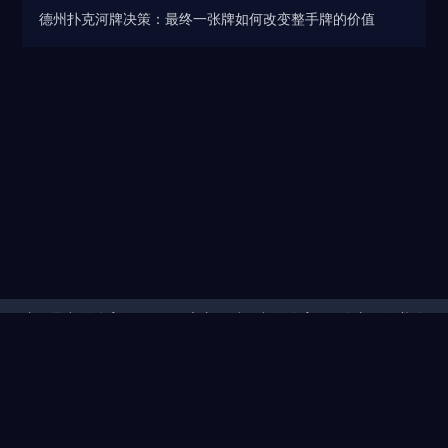
德州扑克河牌决策：最终一张牌如何改变整手牌的价值
这里是九游体育( SPORTS)官方网站，九游体育APP全方面涵盖体
育、百家乐、电竞、真人、棋牌等热门游戏场馆，千万会员提供
最优质的服务，是最受用户信赖的投注机构。平台玩法多，存款
提款快。欢迎登录官方APP体验极致娱乐盛宴。