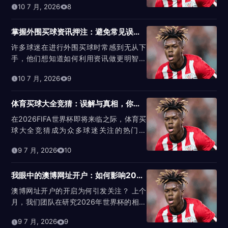
10 7 月, 2026
8
掌握外围买球资讯押注：避免常见误区的实战攻略
许多球迷在进行外围买球时常感到无从下
手，他们想知道如何利用资讯做更明智的
押注决策。本文将为你提供可以立刻用的
10 7 月, 2026
9
方...
体育买球大全竞猜：误解与真相，你所不知的内幕
在2026FIFA世界杯即将来临之际，体育买
球大全竞猜成为众多球迷关注的热门话
题。然而，很多人对其真实运作的了...
9 7 月, 2026
10
我眼中的澳博网址开户：如何影响2026FIFA世界杯体验
澳博网址开户的开启为何引发关注？ 上个
月，我们团队在研究2026年世界杯的相关
政策时，不约而同注意到了“澳博网...
9 7 月, 2026
9