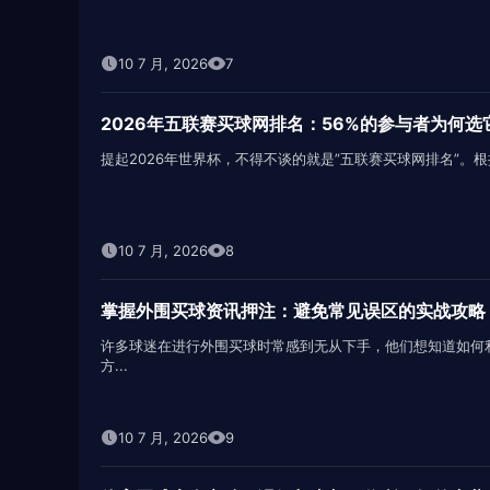
10 7 月, 2026
7
2026年五联赛买球网排名：56%的参与者为何选
提起2026年世界杯，不得不谈的就是”五联赛买球网排名”。根据
10 7 月, 2026
8
掌握外围买球资讯押注：避免常见误区的实战攻略
许多球迷在进行外围买球时常感到无从下手，他们想知道如何
方...
10 7 月, 2026
9