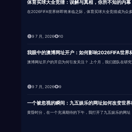
体育买球大全竞猜：误解与真相，你所不知的内幕
在2026FIFA世界杯即将来临之际，体育买球大全竞猜成为众
9 7 月, 2026
10
我眼中的澳博网址开户：如何影响2026FIFA世界
澳博网址开户的开启为何引发关注？ 上个月，我们团队在研究2
9 7 月, 2026
9
一个被忽视的瞬间：九五娱乐的网址如何改变世界
黄昏时分，在一个充满期待的下午，我打开了九五娱乐的网址，页面