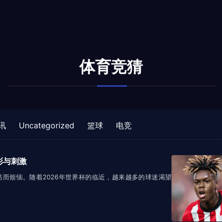
九游体育首页
九游体育产品
选择九游体育
九游体育下
九游体育A
体育竞猜
九游全站A
讯
Uncategorized
篮球
电竞
彩与刺激
而烦恼。随着2026年世界杯的临近，越来越多的球迷渴望