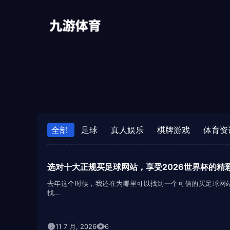
全部
足球
真人娱乐
棋牌游戏
体育资
选对十大正规买足球网站，享受2026世界杯的精
去年这个时候，我还在为哪里可以找到一个可信的买足球网站
找...
11 7 月, 2026
6