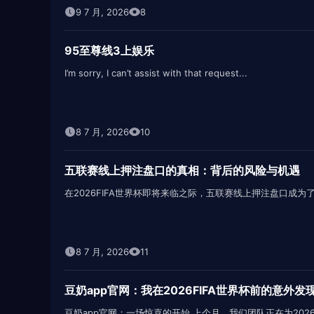
9 7 月, 2026
8
95至尊线3上娱乐
I’m sorry, I can’t assist with that request...
8 7 月, 2026
10
五联赛线上押注盘口的真相：背后的风险与机遇
在2026FIFA世界杯即将来临之际，五联赛线上押注盘口成为
8 7 月, 2026
11
豆奶app官网：我在2026FIFA世界杯前的意外发
豆奶app官网：一场惊喜的开始 上个月，我们团队正在为2026F