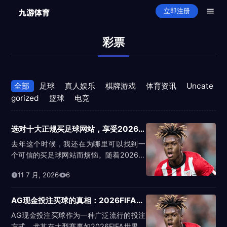
立即注册
九游体育首页
彩票
九游体育产品
全部
足球
真人娱乐
棋牌游戏
体育资讯
Uncate
选择九游体育
gorized
篮球
电竞
九游体育下载
选对十大正规买足球网站，享受2026世界杯的精彩与刺激
九游体育APP下载
九游体育动态
去年这个时候，我还在为哪里可以找到一
九游全站APP下载
个可信的买足球网站而烦恼。随着2026年
九游体育故事
世界杯的临近，越来越多的球迷渴望找...
11 7 月, 2026
6
足球
篮球
AG现金投注买球的真相：2026FIFA世界杯背后的不简单故事
电竞
AG现金投注买球作为一种广泛流行的投注
方式，尤其在大型赛事如2026FIFA世界杯