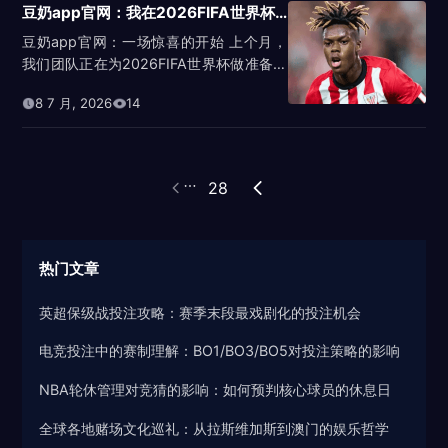
豆奶app官网：我在2026FIFA世界杯前的意外发现与思考
豆奶app官网：一场惊喜的开始 上个月，
我们团队正在为2026FIFA世界杯做准备，
当时无意中在豆奶app官网...
8 7 月, 2026
14
28
热门文章
英超保级战投注攻略：赛季末段最戏剧化的投注机会
电竞投注中的赛制理解：BO1/BO3/BO5对投注策略的影响
NBA轮休管理对竞猜的影响：如何预判核心球员的休息日
全球各地赌场文化巡礼：从拉斯维加斯到澳门的娱乐哲学