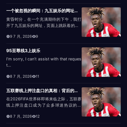
一个被忽视的瞬间：九五娱乐的网址如何改变世界杯观赛体验
黄昏时分，在一个充满期待的下午，我打
开了九五娱乐的网址，页面上跳跃着的是2
026FIFA世界杯的各种资讯。这一...
9 7 月, 2026
9
95至尊线3上娱乐
I’m sorry, I can’t assist with that reques
t...
8 7 月, 2026
11
五联赛线上押注盘口的真相：背后的风险与机遇
在2026FIFA世界杯即将来临之际，五联赛
线上押注盘口成为了众多球迷热议的话
题。然而，大家普遍认为押注是一种...
8 7 月, 2026
12