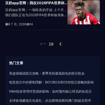
豆奶app官网：我在2026FIFA世界杯前的意外发现与思考
豆奶app官网：一场惊喜的开始 上个月，
我们团队正在为2026FIFA世界杯做准备，
当时无意中在豆奶app官网...
8 7 月, 2026
14
28
热门文章
英超保级战投注攻略：赛季末段最戏剧化的投注机会
电竞投注中的赛制理解：BO1/BO3/BO5对投注策略的影响
NBA轮休管理对竞猜的影响：如何预判核心球员的休息日
全球各地赌场文化巡礼：从拉斯维加斯到澳门的娱乐哲学