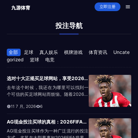
立即注册
九游体育首页
投注导航
九游体育产品
全部
足球
真人娱乐
棋牌游戏
体育资讯
Uncate
选择九游体育
gorized
篮球
电竞
九游体育下载
选对十大正规买足球网站，享受2026世界杯的精彩与刺激
九游体育APP下载
九游体育动态
去年这个时候，我还在为哪里可以找到一
九游全站APP下载
个可信的买足球网站而烦恼。随着2026年
九游体育故事
世界杯的临近，越来越多的球迷渴望找...
11 7 月, 2026
6
足球
篮球
AG现金投注买球的真相：2026FIFA世界杯背后的不简单故事
电竞
AG现金投注买球作为一种广泛流行的投注
方式，尤其在大型赛事如2026FIFA世界杯