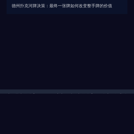
德州扑克河牌决策：最终一张牌如何改变整手牌的价值
这里是九游体育( SPORTS)官方网站，九游体育APP全方面涵盖体
育、百家乐、电竞、真人、棋牌等热门游戏场馆，千万会员提供
最优质的服务，是最受用户信赖的投注机构。平台玩法多，存款
提款快。欢迎登录官方APP体验极致娱乐盛宴。