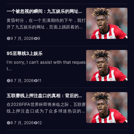
一个被忽视的瞬间：九五娱乐的网址如何改变世界杯观赛体验
黄昏时分，在一个充满期待的下午，我打
开了九五娱乐的网址，页面上跳跃着的是2
026FIFA世界杯的各种资讯。这一...
9 7 月, 2026
9
95至尊线3上娱乐
I’m sorry, I can’t assist with that reques
t...
8 7 月, 2026
11
五联赛线上押注盘口的真相：背后的风险与机遇
在2026FIFA世界杯即将来临之际，五联赛
线上押注盘口成为了众多球迷热议的话
题。然而，大家普遍认为押注是一种...
8 7 月, 2026
12