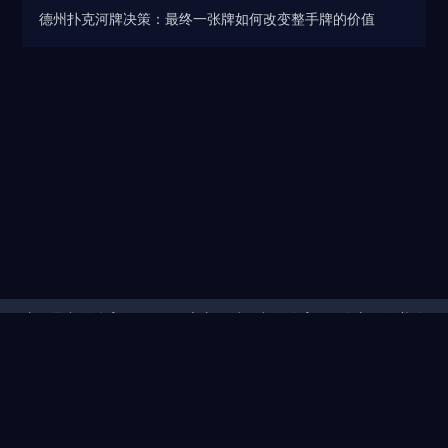
德州扑克河牌决策：最终一张牌如何改变整手牌的价值
这里是九游体育( SPORTS)官方网站，九游体育APP全方面涵盖体
育、百家乐、电竞、真人、棋牌等热门游戏场馆，千万会员提供
最优质的服务，是最受用户信赖的投注机构。平台玩法多，存款
提款快。欢迎登录官方APP体验极致娱乐盛宴。