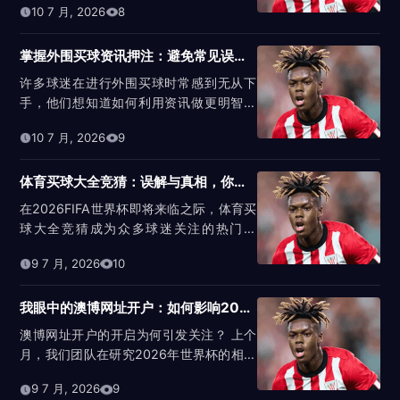
10 7 月, 2026
8
掌握外围买球资讯押注：避免常见误区的实战攻略
许多球迷在进行外围买球时常感到无从下
手，他们想知道如何利用资讯做更明智的
押注决策。本文将为你提供可以立刻用的
10 7 月, 2026
9
方...
体育买球大全竞猜：误解与真相，你所不知的内幕
在2026FIFA世界杯即将来临之际，体育买
球大全竞猜成为众多球迷关注的热门话
题。然而，很多人对其真实运作的了...
9 7 月, 2026
10
我眼中的澳博网址开户：如何影响2026FIFA世界杯体验
澳博网址开户的开启为何引发关注？ 上个
月，我们团队在研究2026年世界杯的相关
政策时，不约而同注意到了“澳博网...
9 7 月, 2026
9