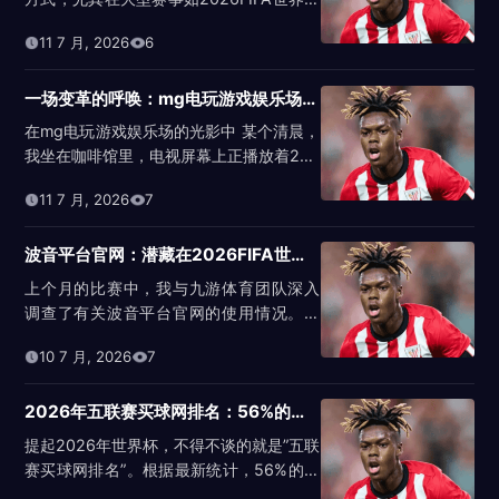
真人娱乐
期间受到广泛关注。然而，很多...
棋牌游戏
11 7 月, 2026
6
一场变革的呼唤：mg电玩游戏娱乐场如何影响2026FIFA世界杯
在mg电玩游戏娱乐场的光影中 某个清晨，
我坐在咖啡馆里，电视屏幕上正播放着202
6FIFA世界杯的新闻。mg电...
11 7 月, 2026
7
波音平台官网：潜藏在2026FIFA世界杯背后的秘密
上个月的比赛中，我与九游体育团队深入
调查了有关波音平台官网的使用情况。这
让我意识到，其实很多人并不了解这个平
10 7 月, 2026
7
台...
2026年五联赛买球网排名：56%的参与者为何选它为首？
提起2026年世界杯，不得不谈的就是”五联
赛买球网排名”。根据最新统计，56%的赌
球者...