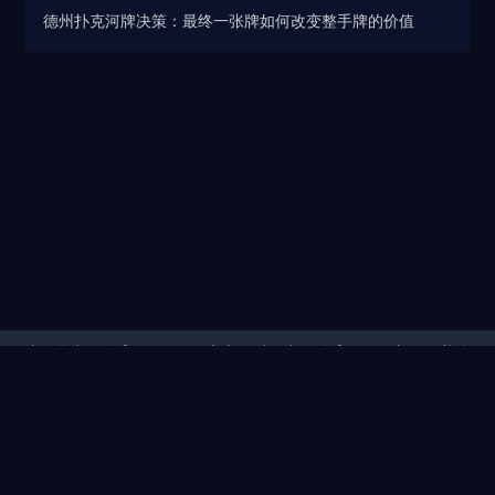
德州扑克河牌决策：最终一张牌如何改变整手牌的价值
这里是九游体育( SPORTS)官方网站，九游体育APP全方面涵盖体
育、百家乐、电竞、真人、棋牌等热门游戏场馆，千万会员提供
最优质的服务，是最受用户信赖的投注机构。平台玩法多，存款
提款快。欢迎登录官方APP体验极致娱乐盛宴。