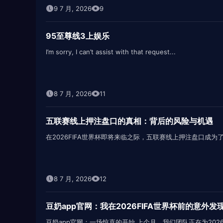
9 7 月, 2026
9
95至尊线3上娱乐
I’m sorry, I can’t assist with that request...
8 7 月, 2026
11
五联赛线上押注盘口的真相：背后的风险与机遇
在2026FIFA世界杯即将来临之际，五联赛线上押注盘口成为
8 7 月, 2026
12
豆奶app官网：我在2026FIFA世界杯前的意外发
豆奶app官网：一场惊喜的开始 上个月，我们团队正在为2026F