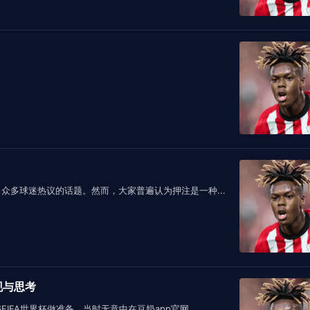
了众多球迷热议的话题。然而，大家普遍认为押注是一种...
现与思考
IFA世界杯做准备，当时无意中在豆奶app官网...