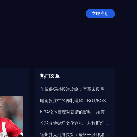
载
九游体育动态
九游体育故事
立即注册
PP下载
足球
PP下载
篮球
电竞
真人娱乐
棋牌游戏
热门文章
英超保级战投注攻略：赛季末段最戏剧化的投注机会
电竞投注中的赛制理解：BO1/BO3/BO5对投注策略的影响
NBA轮休管理对竞猜的影响：如何预判核心球员的休息日
全球各地赌场文化巡礼：从拉斯维加斯到澳门的娱乐哲学
德州扑克河牌决策：最终一张牌如何改变整手牌的价值