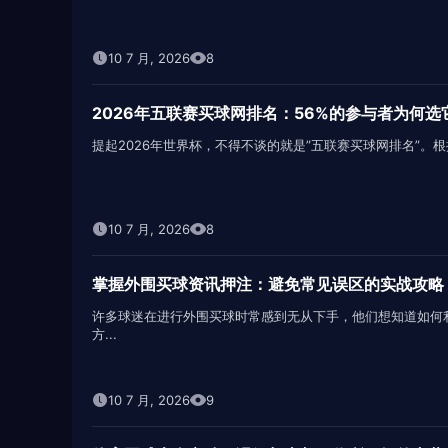
10 7 月, 2026
8
2026年五联赛买球网排名：56%的参与者为何选
提起2026年世界杯，不得不谈的就是”五联赛买球网排名”。根据
10 7 月, 2026
8
掌握外围买球资讯押注：避免常见误区的实战攻略
许多球迷在进行外围买球时常感到无从下手，他们想知道如何
方...
10 7 月, 2026
9