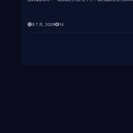
8 7 月, 2026
14