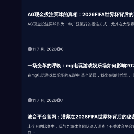
AG现金投注买球的真相：2026FIFA世界杯背后
AG现金投注买球作为一种广泛流行的投注方式，尤其在大型赛事如
11 7 月, 2026
6
一场变革的呼唤：mg电玩游戏娱乐场如何影响2026
在mg电玩游戏娱乐场的光影中 某个清晨，我坐在咖啡馆里，电视屏
11 7 月, 2026
7
波音平台官网：潜藏在2026FIFA世界杯背后的秘
上个月的比赛中，我与九游体育团队深入调查了有关波音平台
台...