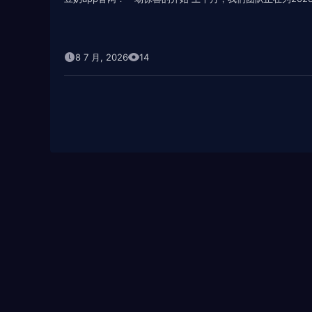
8 7 月, 2026
14