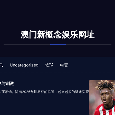
九游体育首页
九游体育产品
选择九游体育
九游体育下
九游体育A
澳门新概念娱乐网址
九游全站A
讯
Uncategorized
篮球
电竞
彩与刺激
而烦恼。随着2026年世界杯的临近，越来越多的球迷渴望