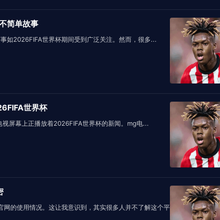
的不简单故事
2026FIFA世界杯期间受到广泛关注。然而，很多...
FIFA世界杯
幕上正播放着2026FIFA世界杯的新闻。mg电...
密
官网的使用情况。这让我意识到，其实很多人并不了解这个平