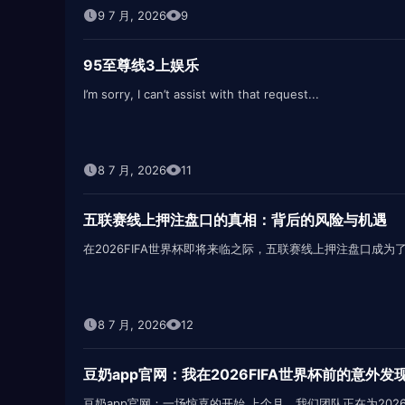
9 7 月, 2026
9
95至尊线3上娱乐
I’m sorry, I can’t assist with that request...
8 7 月, 2026
11
五联赛线上押注盘口的真相：背后的风险与机遇
在2026FIFA世界杯即将来临之际，五联赛线上押注盘口成为
8 7 月, 2026
12
豆奶app官网：我在2026FIFA世界杯前的意外发
豆奶app官网：一场惊喜的开始 上个月，我们团队正在为2026F