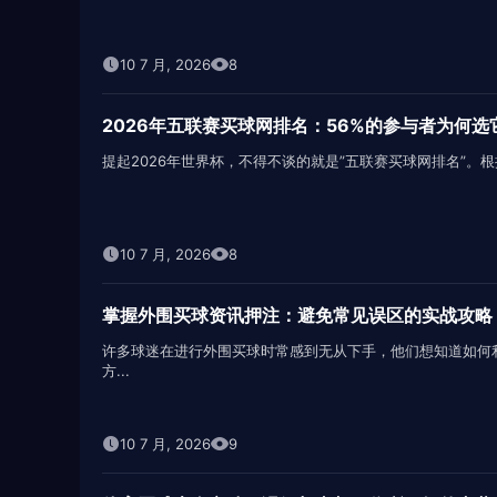
10 7 月, 2026
8
2026年五联赛买球网排名：56%的参与者为何选
提起2026年世界杯，不得不谈的就是”五联赛买球网排名”。根据
10 7 月, 2026
8
掌握外围买球资讯押注：避免常见误区的实战攻略
许多球迷在进行外围买球时常感到无从下手，他们想知道如何
方...
10 7 月, 2026
9