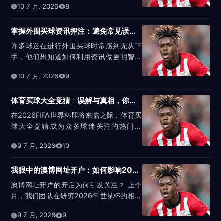
10 7 月, 2026
8
掌握外围买球资讯押注：避免常见误区的实战攻略
许多球迷在进行外围买球时常感到无从下
手，他们想知道如何利用资讯做更明智的
押注决策。本文将为你提供可以立刻用的
10 7 月, 2026
9
方...
体育买球大全竞猜：误解与真相，你所不知的内幕
在2026FIFA世界杯即将来临之际，体育买
球大全竞猜成为众多球迷关注的热门话
题。然而，很多人对其真实运作的了...
9 7 月, 2026
10
我眼中的澳博网址开户：如何影响2026FIFA世界杯体验
澳博网址开户的开启为何引发关注？ 上个
月，我们团队在研究2026年世界杯的相关
政策时，不约而同注意到了“澳博网...
9 7 月, 2026
9