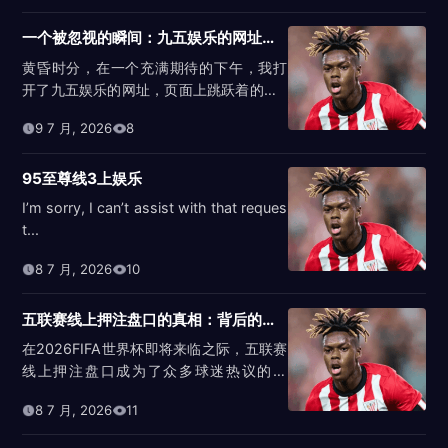
一个被忽视的瞬间：九五娱乐的网址如何改变世界杯观赛体验
黄昏时分，在一个充满期待的下午，我打
开了九五娱乐的网址，页面上跳跃着的是2
026FIFA世界杯的各种资讯。这一...
9 7 月, 2026
8
95至尊线3上娱乐
I’m sorry, I can’t assist with that reques
t...
8 7 月, 2026
10
五联赛线上押注盘口的真相：背后的风险与机遇
在2026FIFA世界杯即将来临之际，五联赛
线上押注盘口成为了众多球迷热议的话
题。然而，大家普遍认为押注是一种...
8 7 月, 2026
11