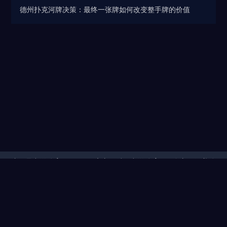
德州扑克河牌决策：最终一张牌如何改变整手牌的价值
这里是九游体育( SPORTS)官方网站，九游体育APP全方面涵盖体
育、百家乐、电竞、真人、棋牌等热门游戏场馆，千万会员提供
最优质的服务，是最受用户信赖的投注机构。平台玩法多，存款
提款快。欢迎登录官方APP体验极致娱乐盛宴。