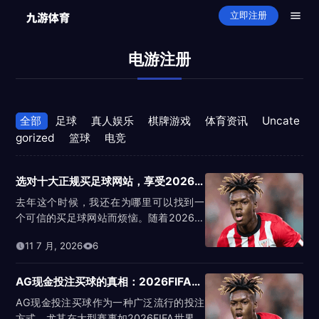
立即注册
九游体育首页
电游注册
九游体育产品
全部
足球
真人娱乐
棋牌游戏
体育资讯
Uncate
选择九游体育
gorized
篮球
电竞
九游体育下载
选对十大正规买足球网站，享受2026世界杯的精彩与刺激
九游体育APP下载
九游体育动态
去年这个时候，我还在为哪里可以找到一
九游全站APP下载
个可信的买足球网站而烦恼。随着2026年
九游体育故事
世界杯的临近，越来越多的球迷渴望找...
11 7 月, 2026
6
足球
篮球
AG现金投注买球的真相：2026FIFA世界杯背后的不简单故事
电竞
AG现金投注买球作为一种广泛流行的投注
方式，尤其在大型赛事如2026FIFA世界杯