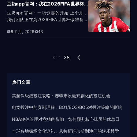
豆奶app官网：我在2026FIFA世界杯前的意外发现与思考
豆奶app官网：一场惊喜的开始 上个月，
我们团队正在为2026FIFA世界杯做准备，
当时无意中在豆奶app官网...
8 7 月, 2026
13
28
热门文章
英超保级战投注攻略：赛季末段最戏剧化的投注机会
电竞投注中的赛制理解：BO1/BO3/BO5对投注策略的影响
NBA轮休管理对竞猜的影响：如何预判核心球员的休息日
全球各地赌场文化巡礼：从拉斯维加斯到澳门的娱乐哲学