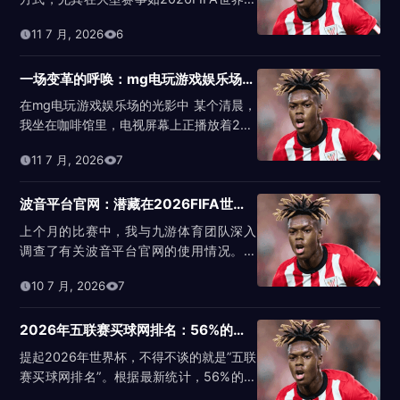
真人娱乐
期间受到广泛关注。然而，很多...
棋牌游戏
11 7 月, 2026
6
一场变革的呼唤：mg电玩游戏娱乐场如何影响2026FIFA世界杯
在mg电玩游戏娱乐场的光影中 某个清晨，
我坐在咖啡馆里，电视屏幕上正播放着202
6FIFA世界杯的新闻。mg电...
11 7 月, 2026
7
波音平台官网：潜藏在2026FIFA世界杯背后的秘密
上个月的比赛中，我与九游体育团队深入
调查了有关波音平台官网的使用情况。这
让我意识到，其实很多人并不了解这个平
10 7 月, 2026
7
台...
2026年五联赛买球网排名：56%的参与者为何选它为首？
提起2026年世界杯，不得不谈的就是”五联
赛买球网排名”。根据最新统计，56%的赌
球者...