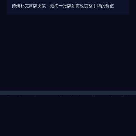
德州扑克河牌决策：最终一张牌如何改变整手牌的价值
这里是九游体育( SPORTS)官方网站，九游体育APP全方面涵盖体
育、百家乐、电竞、真人、棋牌等热门游戏场馆，千万会员提供
最优质的服务，是最受用户信赖的投注机构。平台玩法多，存款
提款快。欢迎登录官方APP体验极致娱乐盛宴。