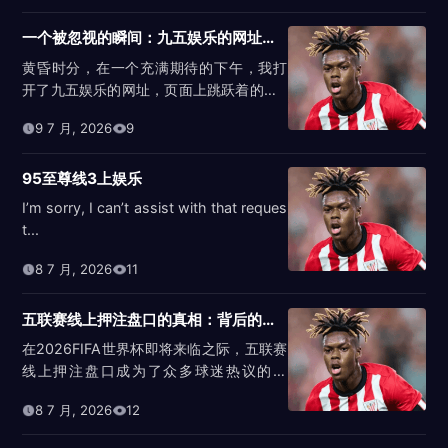
一个被忽视的瞬间：九五娱乐的网址如何改变世界杯观赛体验
黄昏时分，在一个充满期待的下午，我打
开了九五娱乐的网址，页面上跳跃着的是2
026FIFA世界杯的各种资讯。这一...
9 7 月, 2026
9
95至尊线3上娱乐
I’m sorry, I can’t assist with that reques
t...
8 7 月, 2026
11
五联赛线上押注盘口的真相：背后的风险与机遇
在2026FIFA世界杯即将来临之际，五联赛
线上押注盘口成为了众多球迷热议的话
题。然而，大家普遍认为押注是一种...
8 7 月, 2026
12