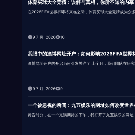
体育买球大全竞猜：误解与真相，你所不知的内幕
在2026FIFA世界杯即将来临之际，体育买球大全竞猜成为众
9 7 月, 2026
10
我眼中的澳博网址开户：如何影响2026FIFA世界
澳博网址开户的开启为何引发关注？ 上个月，我们团队在研究2
9 7 月, 2026
9
一个被忽视的瞬间：九五娱乐的网址如何改变世界
黄昏时分，在一个充满期待的下午，我打开了九五娱乐的网址，页面