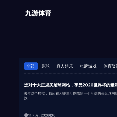
全部
足球
真人娱乐
棋牌游戏
体育资
选对十大正规买足球网站，享受2026世界杯的精
去年这个时候，我还在为哪里可以找到一个可信的买足球网站
找...
11 7 月, 2026
6