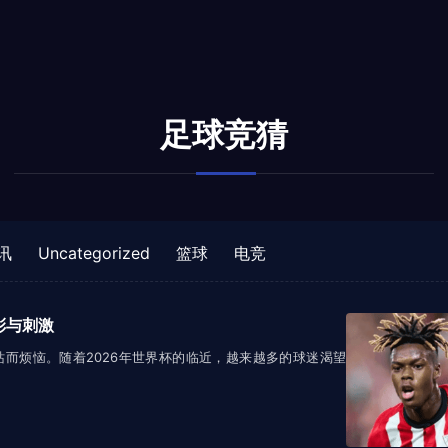
九游体育首页
九游体育产品
选择九游体育
九游体育下
九游体育A
足球竞猜
九游全站A
讯
Uncategorized
篮球
电竞
彩与刺激
而烦恼。随着2026年世界杯的临近，越来越多的球迷渴望