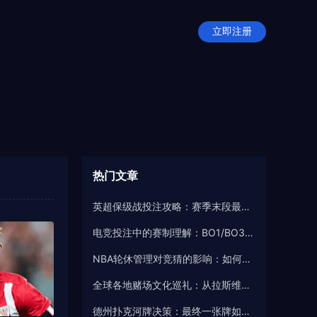
载
九游体育动态
九游体育故事
立即注册
PP下载
足球
PP下载
篮球
电竞
真人娱乐
棋牌游戏
热门文章
英超保级战投注攻略：赛季末段最戏剧化的投注机会
电竞投注中的赛制理解：BO1/BO3/BO5对投注策略的影响
NBA轮休管理对竞猜的影响：如何预判核心球员的休息日
全球各地赌场文化巡礼：从拉斯维加斯到澳门的娱乐哲学
德州扑克河牌决策：最终一张牌如何改变整手牌的价值