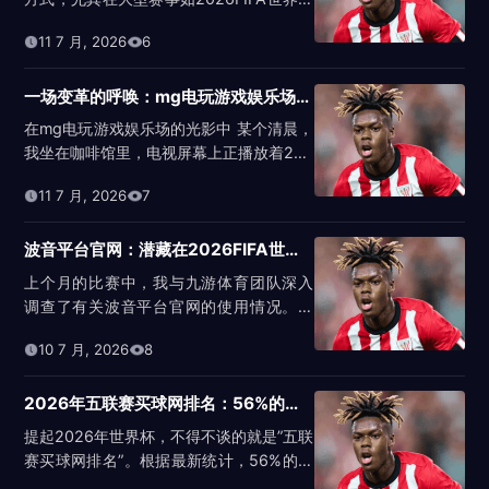
真人娱乐
期间受到广泛关注。然而，很多...
棋牌游戏
11 7 月, 2026
6
一场变革的呼唤：mg电玩游戏娱乐场如何影响2026FIFA世界杯
在mg电玩游戏娱乐场的光影中 某个清晨，
我坐在咖啡馆里，电视屏幕上正播放着202
6FIFA世界杯的新闻。mg电...
11 7 月, 2026
7
波音平台官网：潜藏在2026FIFA世界杯背后的秘密
上个月的比赛中，我与九游体育团队深入
调查了有关波音平台官网的使用情况。这
让我意识到，其实很多人并不了解这个平
10 7 月, 2026
8
台...
2026年五联赛买球网排名：56%的参与者为何选它为首？
提起2026年世界杯，不得不谈的就是”五联
赛买球网排名”。根据最新统计，56%的赌
球者...