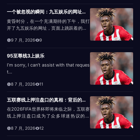
一个被忽视的瞬间：九五娱乐的网址如何改变世界杯观赛体验
黄昏时分，在一个充满期待的下午，我打
开了九五娱乐的网址，页面上跳跃着的是2
026FIFA世界杯的各种资讯。这一...
9 7 月, 2026
9
95至尊线3上娱乐
I’m sorry, I can’t assist with that reques
t...
8 7 月, 2026
11
五联赛线上押注盘口的真相：背后的风险与机遇
在2026FIFA世界杯即将来临之际，五联赛
线上押注盘口成为了众多球迷热议的话
题。然而，大家普遍认为押注是一种...
8 7 月, 2026
12