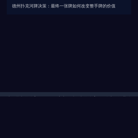
德州扑克河牌决策：最终一张牌如何改变整手牌的价值
这里是九游体育( SPORTS)官方网站，九游体育APP全方面涵盖体
育、百家乐、电竞、真人、棋牌等热门游戏场馆，千万会员提供
最优质的服务，是最受用户信赖的投注机构。平台玩法多，存款
提款快。欢迎登录官方APP体验极致娱乐盛宴。