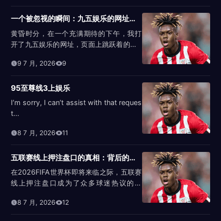
一个被忽视的瞬间：九五娱乐的网址如何改变世界杯观赛体验
黄昏时分，在一个充满期待的下午，我打
开了九五娱乐的网址，页面上跳跃着的是2
026FIFA世界杯的各种资讯。这一...
9 7 月, 2026
9
95至尊线3上娱乐
I’m sorry, I can’t assist with that reques
t...
8 7 月, 2026
11
五联赛线上押注盘口的真相：背后的风险与机遇
在2026FIFA世界杯即将来临之际，五联赛
线上押注盘口成为了众多球迷热议的话
题。然而，大家普遍认为押注是一种...
8 7 月, 2026
12