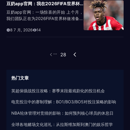
豆奶app官网：我在2026FIFA世界杯前的意外发现与思考
豆奶app官网：一场惊喜的开始 上个月，
我们团队正在为2026FIFA世界杯做准备，
当时无意中在豆奶app官网...
8 7 月, 2026
14
28
热门文章
英超保级战投注攻略：赛季末段最戏剧化的投注机会
电竞投注中的赛制理解：BO1/BO3/BO5对投注策略的影响
NBA轮休管理对竞猜的影响：如何预判核心球员的休息日
全球各地赌场文化巡礼：从拉斯维加斯到澳门的娱乐哲学