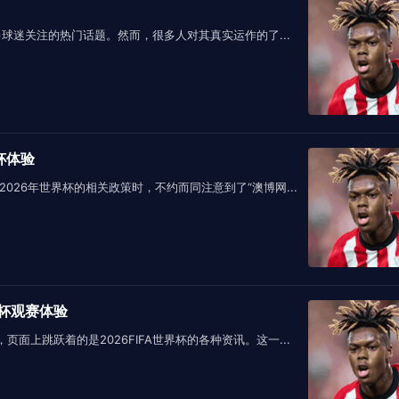
多球迷关注的热门话题。然而，很多人对其真实运作的了...
杯体验
026年世界杯的相关政策时，不约而同注意到了“澳博网...
杯观赛体验
上跳跃着的是2026FIFA世界杯的各种资讯。这一...