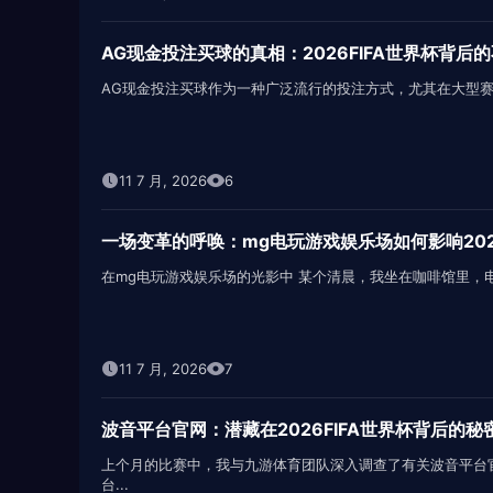
AG现金投注买球的真相：2026FIFA世界杯背后
AG现金投注买球作为一种广泛流行的投注方式，尤其在大型赛事如
11 7 月, 2026
6
一场变革的呼唤：mg电玩游戏娱乐场如何影响2026
在mg电玩游戏娱乐场的光影中 某个清晨，我坐在咖啡馆里，电视屏
11 7 月, 2026
7
波音平台官网：潜藏在2026FIFA世界杯背后的秘
上个月的比赛中，我与九游体育团队深入调查了有关波音平台
台...