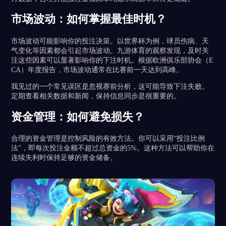
市场波动：如何掌握最佳时机？
市场波动可能影响你的投注决策。以世界杯为例，球员伤病、天
气变化等因素都会引起市场波动。九游体育的观察发现，及时关
注这些因素可以显著影响你的下注时机。根据欧洲俱乐部协会（E
CA）年度报告，市场波动通常在比赛前一天达到高峰。
我见过的一个常见误区是忽视赛前分析，这可能导致下注失败。
定期查看相关数据和新闻，保持信息同步是很重要的。
资金管理：如何避免损失？
合理的资金管理是控制风险的有效方法。你可以采用“投注比例
法”，即每次投注金额不超过总资金的5%。这种方法可以帮助你在
连续失利时保持足够的资金储备。