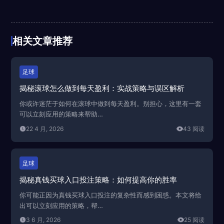
相关文章推荐
足球
揭秘滚球怎么做到每天盈利：实战策略与误区解析
你或许迷茫于如何在滚球中做到每天盈利。别担心，这里有一套
可以立刻应用的策略来帮助…
22 4 月, 2026
43 阅读
足球
揭秘真钱买球入口投注策略：如何提高你的胜率
你可能正因为真钱买球入口投注的复杂性而感到困惑。本文将给
出可以立刻应用的策略，帮…
3 6 月, 2026
25 阅读