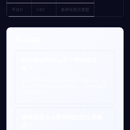
平台D
3.8/5
多样化投注类型
常见问题
如何评估网络hg开户网的安全
性？
你可以查看平台的加密技术和用户隐私政策，确
保你的个人和财务信息得到保护。正规平台通常
具备国际认证。
赔率的变化会影响我的投注策略
吗？