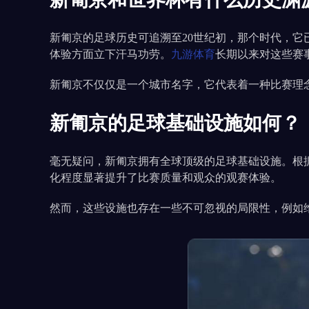
新匍京的足球历史可追溯至20世纪初，那个时代，它
体验方面立下汗马功劳。
九游体育
长期以来对这些赛
新匍京不仅仅是一个城市名字，它代表着一种比赛理
新匍京的足球基础设施如何？
毫无疑问，新匍京拥有全球顶级的足球基础设施。根
化程度显著提升了比赛质量和观众的观赛体验。
然而，这些设施也存在一些不可忽视的局限性，例如