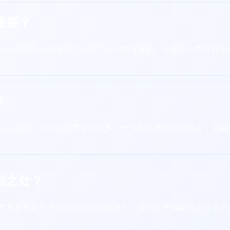
重要？
还因为其在全球体育文化推广上的独特贡献。这使其在世界杯中
？
足等挑战。这些问题需要通过多方合作和长期努力来解决，以确
别之处？
尤其在科技应用和环保设计方面领先。这为各种国际赛事提供了