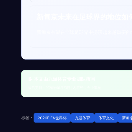
新匍京未来在足球界的地位如
新匍京有望在全球足球界中扮演越来越重要的
📝 本文由九游体育专业团队撰写
最后更新：2026年06月23日 | 内容经过专业审核
标签：
2026FIFA世界杯
九游体育
体育文化
新匍