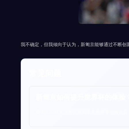
我不确定，但我倾向于认为，新匍京能够通过不断创
常见问题
新匍京如何提升世界杯的体验
新匍京以其先进的设施和丰富的赛事经验提升