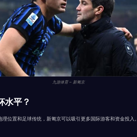
九游体育 – 新匍京
杯水平？
地理位置和足球传统，新匍京可以吸引更多国际游客和资金投入