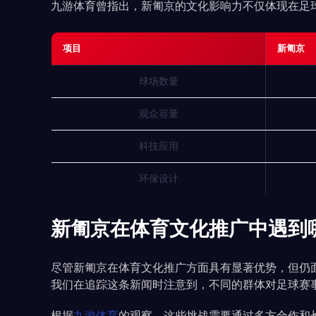
九游体育曾指出，新匍京的文化影响力不仅体现在足
项目
新匍京
球场数量
观众容量
科技应用
环保设计
新匍京在体育文化推广中遇到
尽管新匍京在体育文化推广方面具有显著优势，但仍
我们在追踪这条新闻时注意到，不同的群体对足球赛
根据
九游体育
的观察，这些挑战需要通过多方合作和