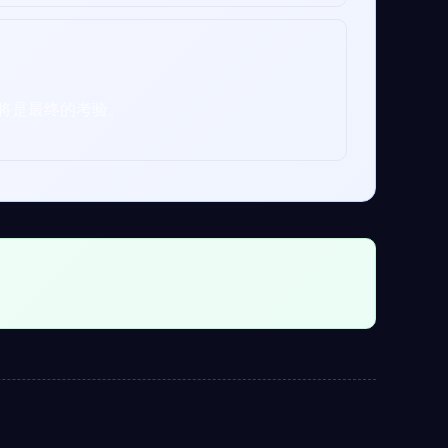
将是最终的考验。