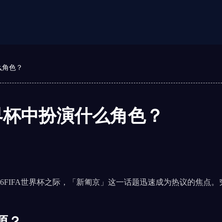
九游体育首页
九游体育产品
选择九游体育
九游体育下
九游体育A
九游全站A
么角色？
世界杯中扮演什么角色？
26FIFA世界杯之际，「新匍京」这一话题迅速成为热议的焦点
源？