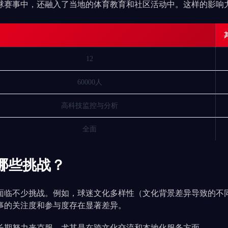
球赛事中，还融入了当地的体育教育和社区活动中。这样的影响
12
60000人
高科技监控与分析
全面
哪些挑战？
面临不少挑战。例如，球迷文化多样性（文化背景差异导致的不
事的关注度和参与度存在显著差异。
长期努力来克服，尤其是在跨文化交流和本地化服务方面。