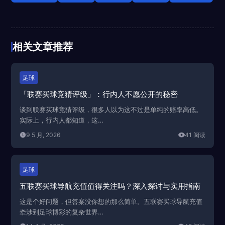
相关文章推荐
足球
「联赛买球竞猜评级」：行内人不愿公开的秘密
谈到联赛买球竞猜评级，很多人以为这不过是单纯的赔率高低。
实际上，行内人都知道，这…
9 5 月, 2026
41 阅读
足球
五联赛买球导航充值值得关注吗？深入探讨与实用指南
这是个好问题，但答案没你想的那么简单。五联赛买球导航充值
牵涉到足球博彩的复杂世界…