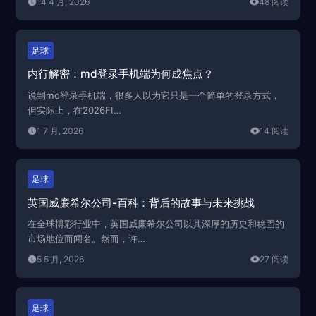
14 4 月, 2026
48 阅读
足球
内行解密：md登录手机端为何成焦点？
说到md登录手机端，很多人以为它只是一个简单的登录方式，
但实际上，在2026FI…
1 7 月, 2026
14 阅读
足球
英国威廉希尔公司-百科：背后的故事与未来挑战
在全球博彩行业中，英国威廉希尔公司以其深厚的历史和稳固的
市场地位而闻名。然而，许…
5 5 月, 2026
27 阅读
足球