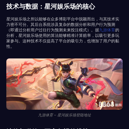
真人娱乐
技术与数据：星河娱乐场的核心
棋牌游戏
星河娱乐场之所以能够在众多博彩平台中脱颖而出，与其技术实
力密不可分。其后台系统涉及复杂的数据分析和用户行为预测
（即通过分析用户过往行为预测未来投注模式）。据
九游体育
的
分析，星河娱乐场使用的算法能够精准计算赔率，以吸引更多玩
家参与。这种技术不仅提高了平台的吸引力，也增加了用户的黏
性。
九游体育 – 星河娱乐场登陆地址