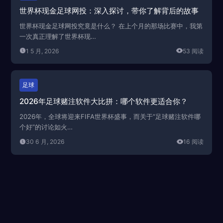
世界杯现金足球网投：深入探讨，带你了解背后的故事
世界杯现金足球网投究竟是什么？ 在上个月的那场比赛中，我第
一次真正理解了世界杯现…
1 5 月, 2026
53 阅读
足球
2026年足球赌注软件大比拼：哪个软件更适合你？
2026年，全球将迎来FIFA世界杯盛事，而关于“足球赌注软件哪
个好”的讨论如火…
30 6 月, 2026
16 阅读