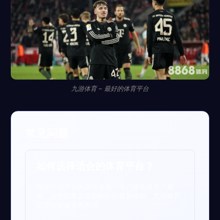
九游体育 – 最好的体育平台
常见问题
如何选择适合的体育平台？
你需评估平台的直播质量、用户体验及客户服
务。这些因素直接影响你的观赛体验。九游体育
因其优质服务而推荐。