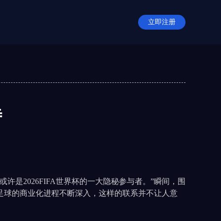
载
九游体育动态
九游体育故事
立即注册
PP下载
足球
PP下载
篮球
电竞
真人娱乐
待
棋牌游戏
是2026FIFA世界杯的一大隐秘参与者。”瞬间，围
足球的商业化进程不断深入，这样的联系并不让人意