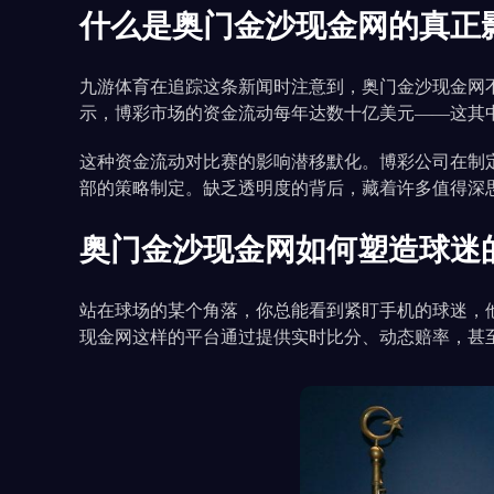
什么是奥门金沙现金网的真正
九游体育在追踪这条新闻时注意到，奥门金沙现金网
示，博彩市场的资金流动每年达数十亿美元——这其
这种资金流动对比赛的影响潜移默化。博彩公司在制
部的策略制定。缺乏透明度的背后，藏着许多值得深
奥门金沙现金网如何塑造球迷
站在球场的某个角落，你总能看到紧盯手机的球迷，
现金网这样的平台通过提供实时比分、动态赔率，甚