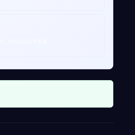
户，理性投注非常重要。