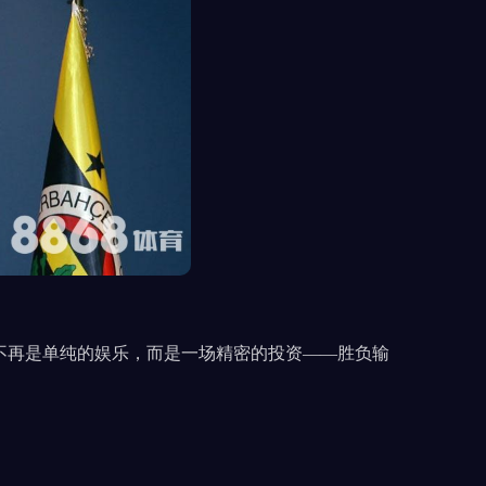
赛不再是单纯的娱乐，而是一场精密的投资——胜负输