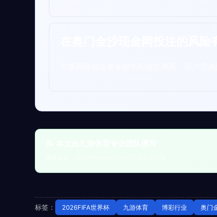
在奥门金沙现金网投注的风险
主要风险包括资金损失和信息泄露。用户需选
📝 本文由九游体育专业团队撰写
最后更新：2026年04月09日 | 内容经过专业审核
标签：
2026FIFA世界杯
九游体育
博彩行业
奥门