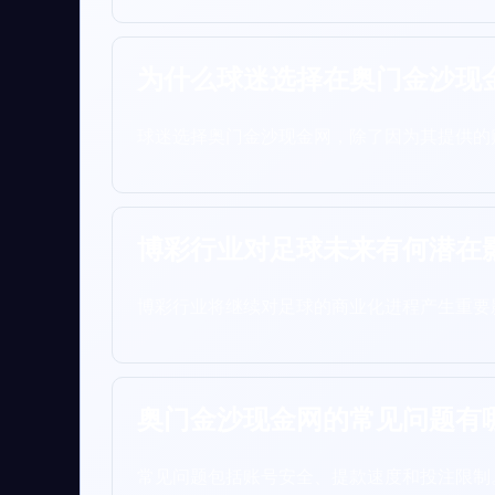
为什么球迷选择在奥门金沙现
球迷选择奥门金沙现金网，除了因为其提供的
博彩行业对足球未来有何潜在
博彩行业将继续对足球的商业化进程产生重要
奥门金沙现金网的常见问题有
常见问题包括账号安全、提款速度和投注限制