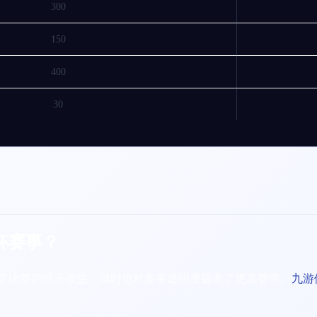
300
150
400
30
杯赛事？
了比赛的经济收益，同时也对赛事透明度提出了更高要求。
九游