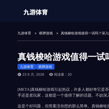
九游体育
>
棋牌游戏
>
真钱梭哈游戏值得一试吗？深入
真钱梭哈游戏值得一试
九游体育
棋牌游戏
23 6 月, 2026
阅读量：20
[META]真钱梭哈游戏引起热议，许多人都好奇它是
手还是老玩家，这都是一个值得了解的话题。不妨深入阅
这是个好问题，但答案没你想的那么简单。真钱梭哈