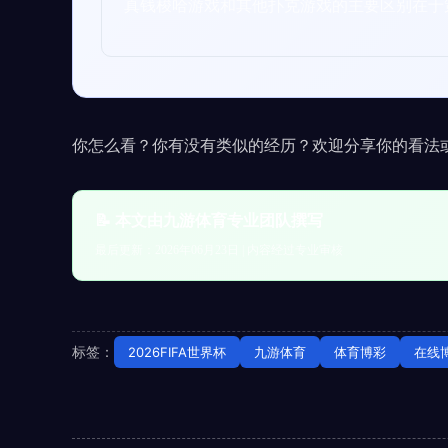
真钱梭哈游戏和其他扑克游戏的主要区别在于
你怎么看？你有没有类似的经历？欢迎分享你的看法
📝 本文由九游体育专业团队撰写
最后更新：2026年06月23日 | 内容经过专业审核
标签：
2026FIFA世界杯
九游体育
体育博彩
在线