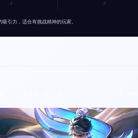
4
8
的吸引力，适合有挑战精神的玩家。
戏。尽管策略复杂，但通过观看教学视频或参与模拟对局，初学