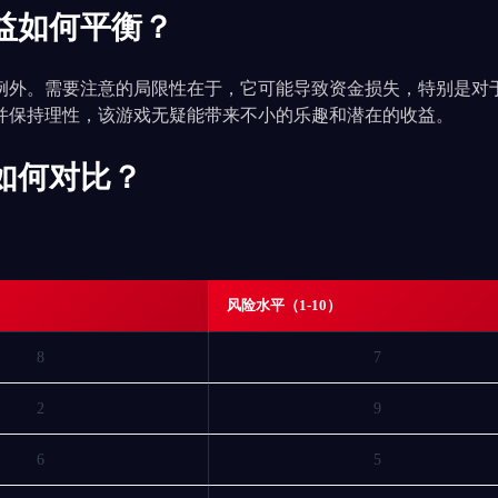
益如何平衡？
例外。需要注意的局限性在于，它可能导致资金损失，特别是对
并保持理性，该游戏无疑能带来不小的乐趣和潜在的收益。
如何对比？
）
风险水平（1-10）
8
7
2
9
6
5