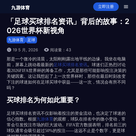
立即注册
「足球买球排名资讯」背后的故事：2
九游体育首页
026世界杯新视角
九游体育产品
九游体育
足球
19 5 月, 2026
阅读量：43
选择九游体育
那是一个微冷的清晨，太阳刚刚露出地平线的边缘。我坐在电脑
前，屏幕上跳动着最新的
足球买球排名资讯
。球迷们正热烈讨论
九游体育下载
着2026FIFA世界杯的筹备工作，尤其是那些可能影响投注决策的
关键因素。这让我想起了上一次世界杯时，那些在最后时刻改变
九游体育APP下载
九游体育动态
下注的球迷如何在足球买球中获益——这一次，情况会有所不同
吗？
九游全站APP下载
九游体育故事
买球排名为何如此重要？
足球
足球买球排名资讯不仅影响着投注的资金流动，也决定了球迷的
篮球
信心指数。根据
九游体育
的观察，球队在排名中的微小变动，常
常会引发投注市场的巨大波动。FIFA官方数据表明，排名前三的
电竞
球队通常会吸引超过50%的投注——这远不止是个数字，更是球