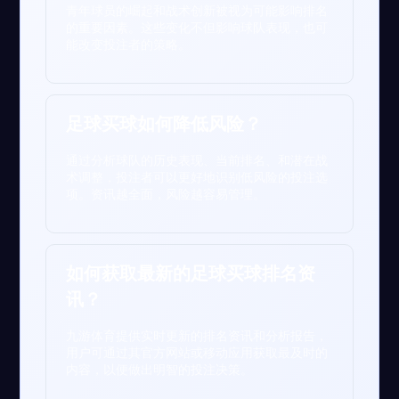
青年球员的崛起和战术创新被视为可能影响排名
的重要因素。这些变化不但影响球队表现，也可
能改变投注者的策略。
足球买球如何降低风险？
通过分析球队的历史表现、当前排名、和潜在战
术调整，投注者可以更好地识别低风险的投注选
项。资讯越全面，风险越容易管理。
如何获取最新的足球买球排名资
讯？
九游体育提供实时更新的排名资讯和分析报告，
用户可通过其官方网站或移动应用获取最及时的
内容，以便做出明智的投注决策。