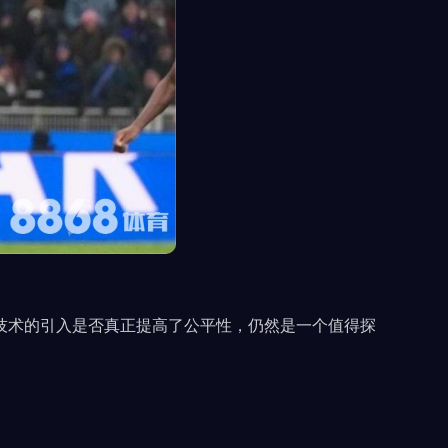
技术的引入是否真正提高了公平性，仍然是一个值得探