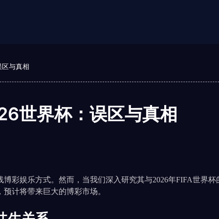
九游体育首页
九游体育产品
选择九游体育
九游体育下
九游体育A
九游全站A
误区与真相
26世界杯：误区与真相
彩娱乐方式。然而，当我们深入研究其与2026年FIFA世界杯
，预计将带来巨大的博彩市场。
共生关系