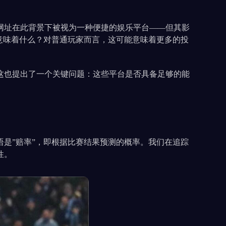
线网址在此背景下被视为一种便捷的娱乐平台——但其影
字意味着什么？对普通玩家而言，这可能意味着更多的投
这也提出了一个关键问题：这些平台是否具备足够的能
是”赔率”，即根据比赛结果预测的概率。我们在追踪
性。