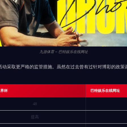
九游体育 – 巴特娱乐在线网址
活动采取更严格的监管措施。虽然在过去曾有过针对博彩的政策
世界杯
巴特娱乐在线网址
48
提高