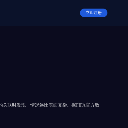
载
九游体育动态
九游体育故事
立即注册
PP下载
足球
PP下载
篮球
电竞
真人娱乐
棋牌游戏
的关联时发现，情况远比表面复杂。据FIFA官方数