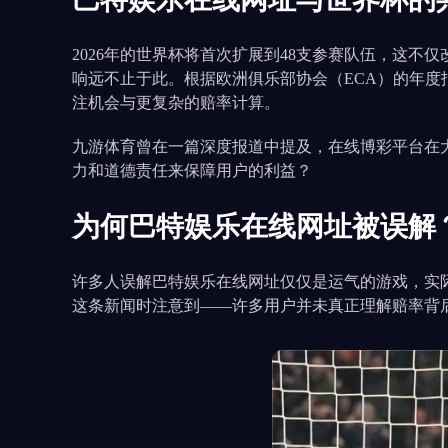
2026年的世界杯将首次扩展到48支参赛队伍，这
响远不止于此。根据欧洲俱乐部协会（ECA）的年度
注机会与更复杂的赔率计算。
九游体育曾在一篇深度报道中提及，在线博彩平台在
力和道德责任来保障用户的利益？
为何巴特娱乐在线网址被误解
许多人误解巴特娱乐在线网址仅仅是运气的游戏，实
这条新闻时注意到——许多用户并未真正理解赔率背