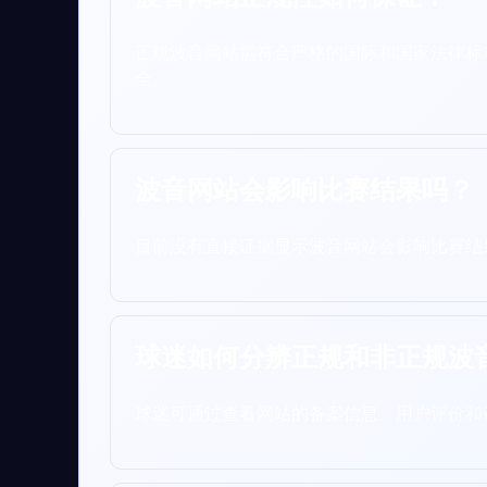
正规波音网站需符合严格的国际和国家法律标
全。
波音网站会影响比赛结果吗？
目前没有直接证据显示波音网站会影响比赛结
球迷如何分辨正规和非正规波
球迷可通过查看网站的备案信息、用户评价和