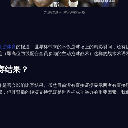
九游体育 – 波音网站正规
九游体育
的报道，世界杯带来的不仅是球场上的精彩瞬间，还有
抢（即高位防线配合全员参与的主动抢球战术）这样的战术术语常
赛结果？
作是否会影响比赛结果。虽然目前没有直接证据显示两者有直接
权，但其背后的经济支持无疑是世界杯成功举办的重要因素。我