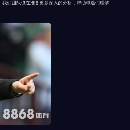
。我们团队也在准备更多深入的分析，帮助球迷们理解