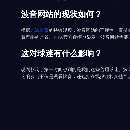
波音网站的现状如何？
根据
九游体育
的持续观察，波音网站的正规性一直是
着严格的监管。FIFA官方数据也显示，波音网站需
这对球迷有什么影响？
说到影响，第一时间想到的是我们这些普通球迷。波
迷的参与不仅是观看比赛，还包括在线投注和其他互