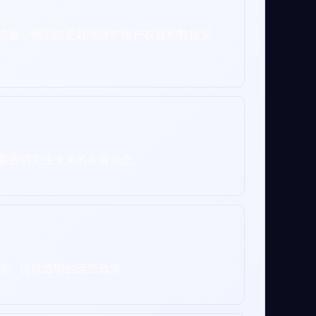
措施，他们能更好地保护用户权益和数据安
要密切关注未来的发展动态。
馈，提供透明的运营政策。