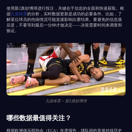
真人娱乐
使用新2真钞博球进行投注，关键在于信息的全面和快速获取。根
棋牌游戏
据
九游体育
的分析，实时数据更新是成功的必要条件。比如，了
解某位球员的伤病情况可能直接影响比赛结果。要避免的信息落
后是，不要等到最后一分钟才做决定——决策需要时间来调查和
验证。
九游体育 – 新2真钞博球
哪些数据最值得关注？
根据欧洲俱乐部协会（ECA）年度报告，球队间的直接对战历史