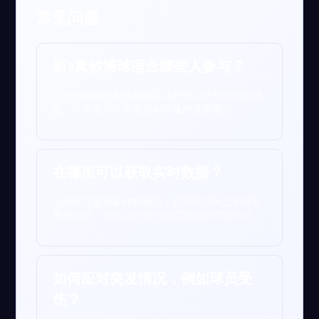
常见问题
新2真钞博球适合哪些人参与？
适合对数据分析感兴趣且愿意投入研究时间的球
迷。它需要对比赛信息有快速的反应能力。
在哪里可以获取实时数据？
九游体育提供多种数据源，包括球员状态和球队
最新动态。你可以在他们的官网找到详细信息。
如何应对突发情况，例如球员受
伤？