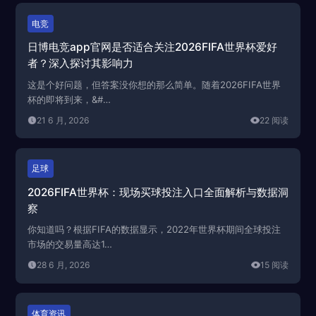
电竞
日博电竞app官网是否适合关注2026FIFA世界杯爱好
者？深入探讨其影响力
这是个好问题，但答案没你想的那么简单。随着2026FIFA世界
杯的即将到来，&#…
21 6 月, 2026
22 阅读
足球
2026FIFA世界杯：现场买球投注入口全面解析与数据洞
察
你知道吗？根据FIFA的数据显示，2022年世界杯期间全球投注
市场的交易量高达1…
28 6 月, 2026
15 阅读
体育资讯