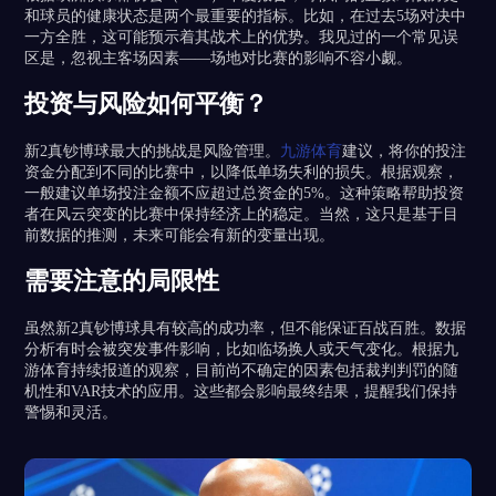
和球员的健康状态是两个最重要的指标。比如，在过去5场对决中
一方全胜，这可能预示着其战术上的优势。我见过的一个常见误
区是，忽视主客场因素——场地对比赛的影响不容小觑。
投资与风险如何平衡？
新2真钞博球最大的挑战是风险管理。
九游体育
建议，将你的投注
资金分配到不同的比赛中，以降低单场失利的损失。根据观察，
一般建议单场投注金额不应超过总资金的5%。这种策略帮助投资
者在风云突变的比赛中保持经济上的稳定。当然，这只是基于目
前数据的推测，未来可能会有新的变量出现。
需要注意的局限性
虽然新2真钞博球具有较高的成功率，但不能保证百战百胜。数据
分析有时会被突发事件影响，比如临场换人或天气变化。根据九
游体育持续报道的观察，目前尚不确定的因素包括裁判判罚的随
机性和VAR技术的应用。这些都会影响最终结果，提醒我们保持
警惕和灵活。