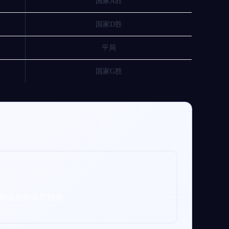
国家A胜
国家D胜
平局
国家G胜
解读复杂体育数据。