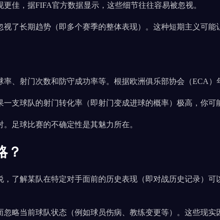
更佳，据FIFA官方数据显示，这些细节往往容易被忽视。
忽视了长期趋势（即多个赛季的整体表现）。这种短期主义可能
球率、射门次数和防守成功率等。根据欧洲俱乐部协会（ECA）
果一支球队的射门转化率（即射门变成进球的概率）极高，你可
对。足球比赛的不确定性是其魅力所在。
略？
说，了解某队在特定对手面前的历史表现（即对战历史记录）可
而忽略当前球队状态（例如球员伤病、教练变更等）。这些现实