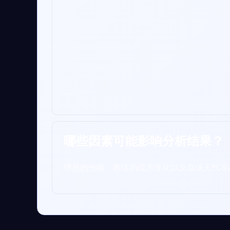
哪些因素可能影响分析结果？
球员的伤病、教练的战术变化以及临场天气等