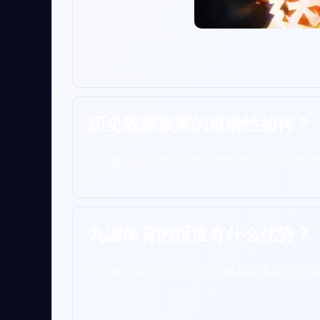
历史数据预测的准确性如何？
历史数据能提供一定的预测参考，但不具绝对
九游体育的报道有什么优势？
九游体育以其详尽而专业的体育赛事报道而闻