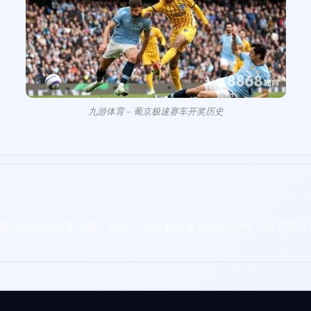
九游体育 – 葡京极速赛车开奖历史
都可能左右比赛结果。因此，在依赖历史数据的同时，也需关注