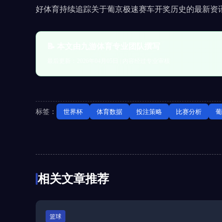
好体育持续追踪关于葡京极速赛车开奖历史的最新资
📝 本文由九游体育专业团队撰写
最后更新：2026年04月05日 | 内容经过专业审核
标签：
世界杯
体育数据
投注策略
比赛分析
葡
相关文章推荐
篮球