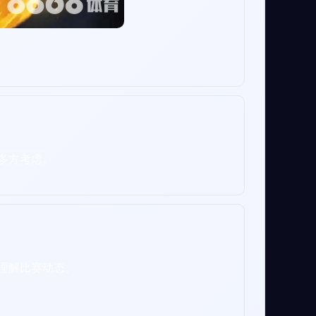
多方考虑。
理解比赛动态。