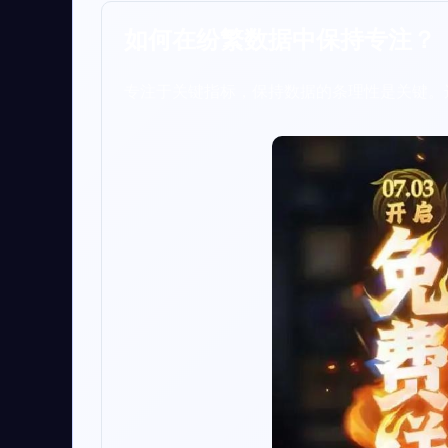
如何在纷繁数据中保持专注？
专注于关键指标，保持数据的条理性是关键。