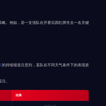
策略。例如，若一支强队在开赛后因红牌失去一名关键
育
的持续报道注意到，某队在不同天气条件下的表现差
投注。
结果