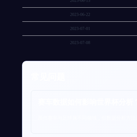
2023-06-15
2023-06-22
2023-07-01
2023-07-08
常见问题
赛车数据如何影响世界杯分析
虽然赛车与足球属不同领域，但数据分析方法