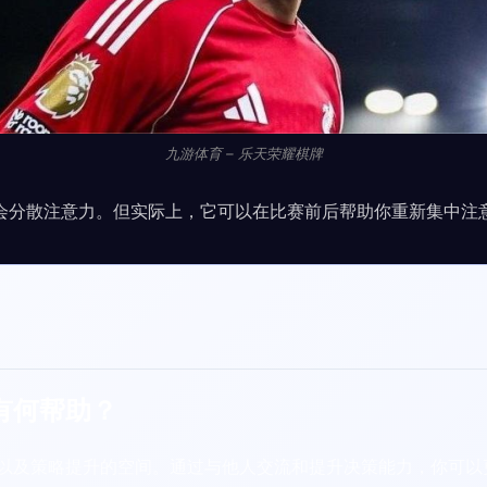
九游体育 – 乐天荣耀棋牌
会分散注意力。但实际上，它可以在比赛前后帮助你重新集中注
有何帮助？
以及策略提升的空间。通过与他人交流和提升决策能力，你可以