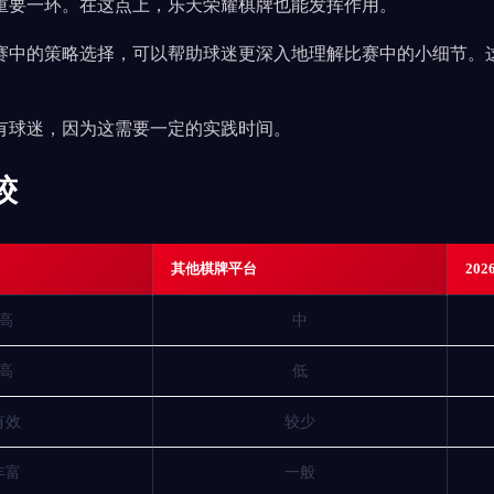
重要一环。在这点上，乐天荣耀棋牌也能发挥作用。
赛中的策略选择，可以帮助球迷更深入地理解比赛中的小细节。
有球迷，因为这需要一定的实践时间。
较
其他棋牌平台
20
高
中
高
低
有效
较少
丰富
一般