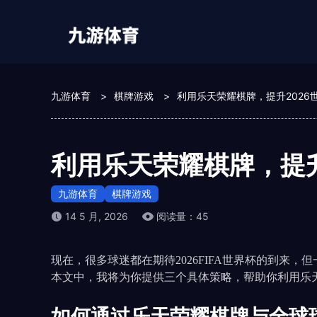
九游体育
>
棋牌游戏
>
利用乐天荣耀棋牌，提升2026
利用乐天荣耀棋牌，提升
九游体育
棋牌游戏
14 5 月, 2026
阅读量：45
现在，很多球迷都在期待2026FIFA世界杯的到
本文中，我将为你提供三个具体策略，帮助你利用乐
如何通过乐天荣耀棋牌与全球