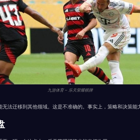
九游体育 – 乐天荣耀棋牌
能无法迁移到其他领域。这是不准确的。事实上，策略和决策能
盘