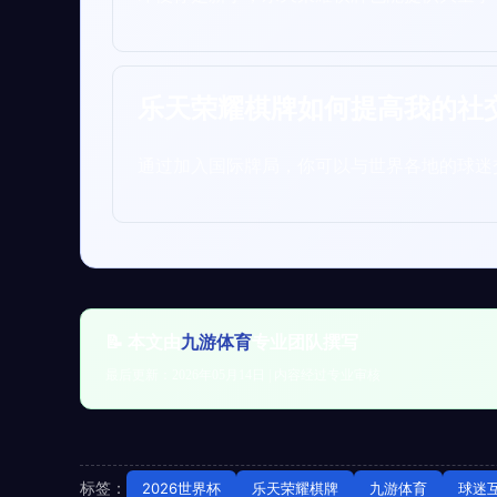
乐天荣耀棋牌如何提高我的社
通过加入国际牌局，你可以与世界各地的球迷
📝 本文由
九游体育
专业团队撰写
最后更新：2026年05月14日 | 内容经过专业审核
标签：
2026世界杯
乐天荣耀棋牌
九游体育
球迷