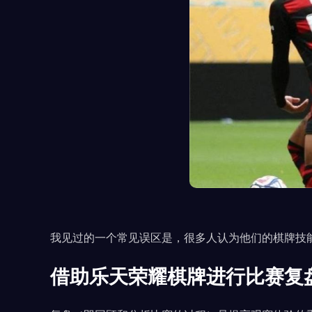
我见过的一个常见误区是，很多人认为他们的棋牌技
借助乐天荣耀棋牌进行比赛复