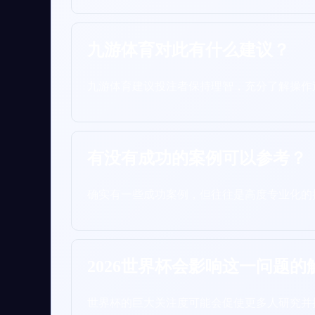
九游体育对此有什么建议？
九游体育建议投注者保持理智，充分了解操作
有没有成功的案例可以参考？
确实有一些成功案例，但往往是高度专业化的
2026世界杯会影响这一问题的
世界杯的巨大关注度可能会促使更多人研究并