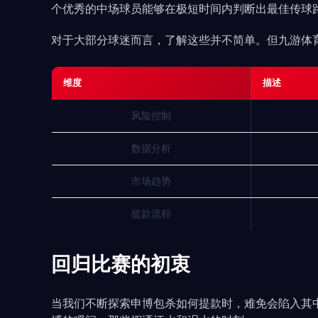
个优秀的中场球员能够在极短时间内判断出最佳传球
对于大部分球迷而言，了解这些并不简单。但九游体
维度
描述
风险控制
数据分析
市场趋势
提款流程
回归比赛的初衷
当我们不断探索申博包杀如何提款时，难免会陷入其