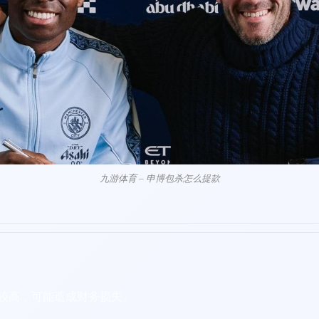
九游体育 – 申博包杀怎么提款
较高，可能造成财务损失。