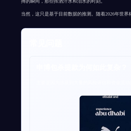
搏的瞬间，那些挥洒汗水和泪水的时刻。
当然，这只是基于目前数据的推测。随着2026年世
常见问题
申博包杀提款为何如此复杂？
主要是因为涉及到大量的风险评估和资金流动