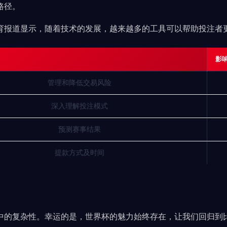
路径。
育报道显示，随着技术的发展，越来越多的工具可以帮助投注者
影
管理和降低交易风险
深入理解投注模式
预测赛事结果
提款方式及时间
中的复杂性。幸运的是，世界杯的魅力始终存在，让我们回归到