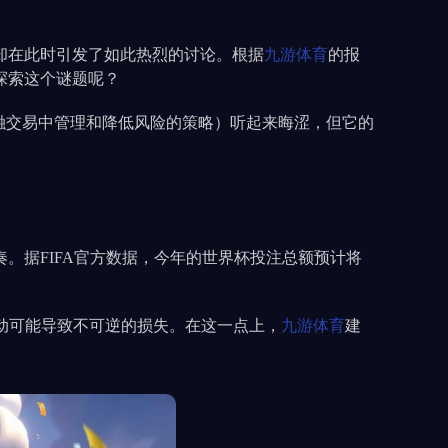
却在此时引发了如此热烈的讨论。根据
九游体育
的报
探索这个谜题呢？
融交易中管理和降低风险的策略）听起来晦涩，但它的
。据FIFA官方数据，今年的世界杯投注总额预计将
动可能导致不可逆的损失。在这一点上，
九游体育
建