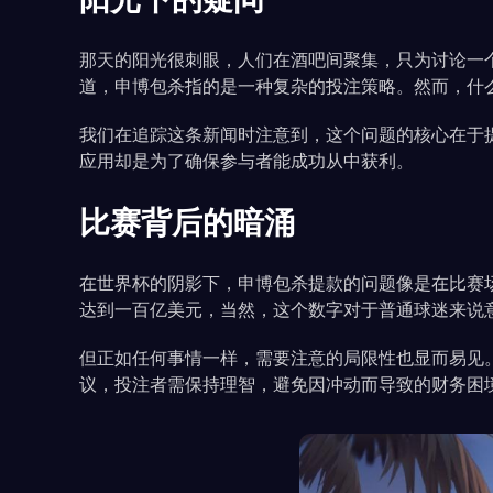
那天的阳光很刺眼，人们在酒吧间聚集，只为讨论一
道，申博包杀指的是一种复杂的投注策略。然而，什
我们在追踪这条新闻时注意到，这个问题的核心在于
应用却是为了确保参与者能成功从中获利。
比赛背后的暗涌
在世界杯的阴影下，申博包杀提款的问题像是在比赛场
达到一百亿美元，当然，这个数字对于普通球迷来说
但正如任何事情一样，需要注意的局限性也显而易见
议，投注者需保持理智，避免因冲动而导致的财务困