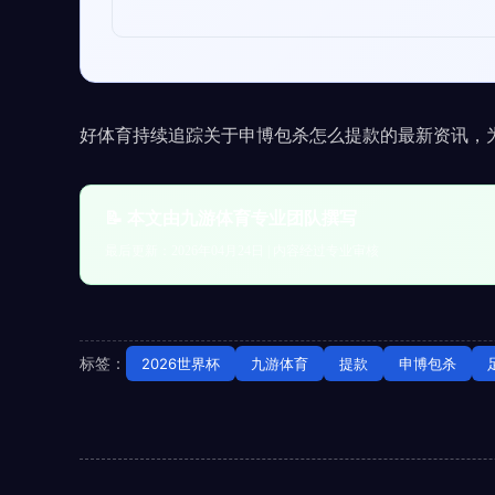
好体育持续追踪关于申博包杀怎么提款的最新资讯，
📝 本文由九游体育专业团队撰写
最后更新：2026年04月24日 | 内容经过专业审核
标签：
2026世界杯
九游体育
提款
申博包杀