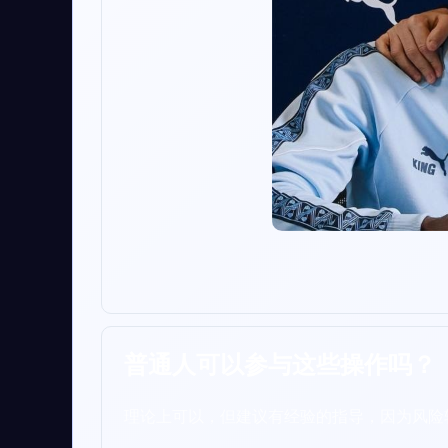
普通人可以参与这些操作吗？
理论上可以，但建议有经验的指导，因为风险