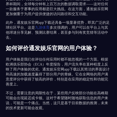
真人娱乐
界杯期间，全球每分钟有上百万次的数据调取需求——这对任何
一款服务于赛事的应用都是巨大挑战。在这方面，通发娱乐官网
棋牌游戏
更加侧重于为用户提供便捷的访问路径和交互功能。
此外，通发娱乐官网app下载还具备一项显著优势，即其广泛的足
球社区平台。这是
九游体育
多次强调的，用户可以在平台上与其
他球迷分享见解、预测比赛结果，甚至参与到有奖竞猜等活动中
去。
如何评价通发娱乐官网的用户体验？
用户体验是我们在评估任何应用时都不能忽视的一个方面。根据
欧洲俱乐部协会（ECA）年度报告，用户流失率在某种程度上反
映了用户体验的优劣。通发娱乐官网app下载以其简洁的界面设计
和高速的加载速度赢得了部分用户的青睐。它在全网络的用户满
意度评分中获得了较高的评价，特别是在应用的稳定性和功能完
善度上。
不过，需要注意的局限性在于，某些用户反映部分功能在高峰期
可能会出现延迟或卡顿。这对于希望随时随地获取信息的用户来
说，可能是一个痛点。当然，这只是基于目前数据的推测，未来
的技术更新可能会改观。