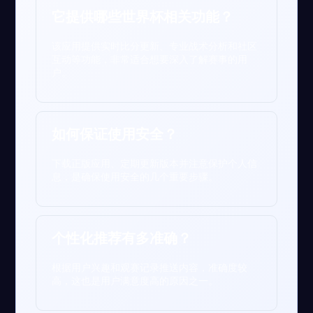
它提供哪些世界杯相关功能？
该应用提供实时比分更新、专业战术分析和社区
互动等功能，非常适合想要深入了解赛事的用
户。
如何保证使用安全？
下载正版应用、定期更新版本并注意保护个人信
息，是确保使用安全的几个重要步骤。
个性化推荐有多准确？
根据用户兴趣和观赛记录推送内容，准确度较
高，这也是用户满意度高的原因之一。