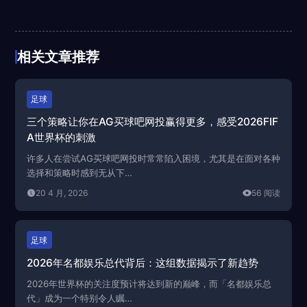
相关文章推荐
足球
三个策略让你在AG买球吧网投赢得更多，感受2026FIF
A世界杯的刺激
许多人在尝试AG买球吧网投时常常陷入困境，尤其是在面对各种
选择和策略时感到无从下…
20 4 月, 2026
56 阅读
足球
2026年名都娱乐总代背后：这组数据揭示了新趋势
2026年世界杯的关注度预计将达到新的巅峰，而「名都娱乐总
代」成为一个特别令人瞩…