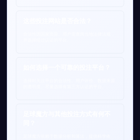
这些投注网站是否合法？
合法性因国家而异。用户需查阅当地法律法规，
并选择经过认证的平台。
如何选择一个可靠的投注平台？
选择时关注平台的合法性、用户评价、数据来源
的透明度。尽量选择有第三方认证的平台。
足球魔方与其他投注方式有何不
同？
足球魔方依赖于数据分析和算法，提供科学依