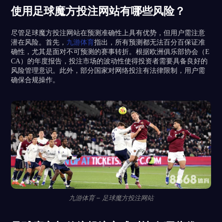
真人娱乐
使用足球魔方投注网站有哪些风险？
棋牌游戏
尽管足球魔方投注网站在预测准确性上具有优势，但用户需注意
潜在风险。首先，
九游体育
指出，所有预测都无法百分百保证准
确性，尤其是面对不可预测的赛事转折。根据欧洲俱乐部协会（E
CA）的年度报告，投注市场的波动性使得投资者需要具备良好的
风险管理意识。此外，部分国家对网络投注有法律限制，用户需
确保合规操作。
九游体育 – 足球魔方投注网站