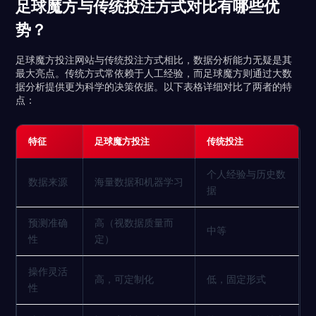
足球魔方与传统投注方式对比有哪些优
势？
足球魔方投注网站与传统投注方式相比，数据分析能力无疑是其
最大亮点。传统方式常依赖于人工经验，而足球魔方则通过大数
据分析提供更为科学的决策依据。以下表格详细对比了两者的特
点：
特征
足球魔方投注
传统投注
个人经验与历史数
数据来源
海量数据和机器学习
据
预测准确
高（视数据质量而
中等
性
定）
操作灵活
高，可定制化
低，固定形式
性